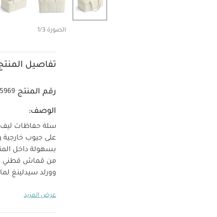
الصورة 1/3
تفاصيل المنتج
رقم المنتج
5969
الوصف:
سلة حفاظات ليف
على جيوب خارجية و
بسهولة داخل المن
من قماش قطني عضو
وورلد سيدلينغ
لماذ
تحافظ على جميع م
عرض المزيد
حسب الحاجة.
الخ
التغيير الأخرى.