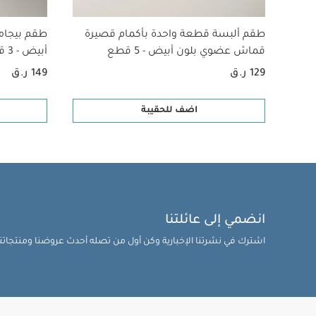
طقم ألبسة قطعة واحدة بأكمام قصيرة
طقم بيجام
قماش عضوي بلون أبيض - 5 قطع
أبيض - 3 قطع
129 ر.ق
149 ر.ق
اضف للحقيبة
انضمي إلى عائلتنا
اشترك في نشرتنا الإخبارية وكن أول من تصله أحدث عروضنا ومنتجاتنا 