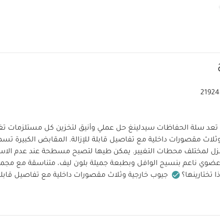
21924
تعد سلة الحفاظات سيدلينغ حل عملي وأنيق لتخزين كل مستلزمات تغ
ثلاث مقصورات داخلية مع تفاصيل قابلة للإزالة. المقابض الكبيرة تسم
زل لمختلف محطات التغيير. يمكن طيها لتصبح مسطحة عند عدم الاس
ي ناعم بنسيج الوافل وبطبعة جميلة بلون ليف، متناسقة مع مجموعة
ا تختارينها؟
جيوب خارجية وثلاث مقصورات داخلية مع تفاصيل قابلة ل
ستلزمات التغيير في مكان واحد.
مقابض كبيرة لتسهيل حملها ونقل
صائص:
ثلاث مقصورات داخلية لتنظيم الحفاضات، المناديل، وجميع
تفاصيل مقصورات قابلة للإزالة.
جيوب خارجية للأغراض الصغيرة.