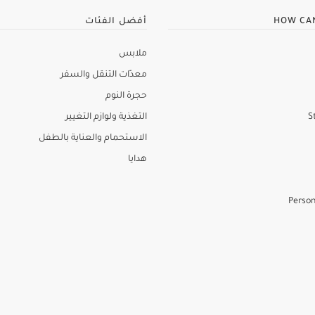
HOW CA
أفضل الفئات
ملابس
معدّات التنقل والسفر
حجرة النوم
S
التغذية ولوازم التغيير
الاستحمام والعناية بالطفل
هدايا
Person