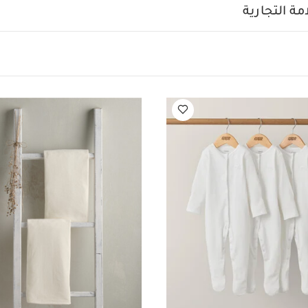
تنقل داخل المنزل بسهولة.
يمكن طيها لتصبح مسطحة عند عدم ال
ة التجارية
الأبعاد
37 × 20 × 7 سم
الوزن
0.3 كغ
الخامات
ال
قد يعجبك أيضاً:
طقم ألبسة قطعة واحدة بأ
طقم بيجاما قطعة واحدة عضوية بلون أبيض - 3 قطع
طقم شرشف سلة 
ريمي - قطعتان
مجموعة مربعات موسلين كبيرة بنقشة جمل ( 3 قطع)، بللون الأزرق