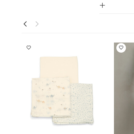
استخدام.
خامة الرئيسية: 100% قطن عضوي /
كمام قصيرة قماش
موسى بحواف
لحاف مهد -