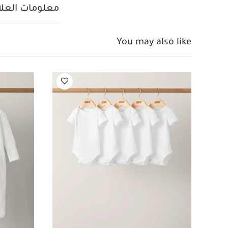
لتسهيل الحمل وال
معلومات العلام
معلومات إضافية:
الخامة الداخلية: 100% بوليستر معاد تدويره
عضوي بلون أبيض - 5 قطع
You may also like
مطاطية بلون أبيض ك
نقشة غابة