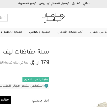
حمّلي التطبيق للتوصيل المجاني* وعروض التوفير الحصرية!
لابس أطفال
أثاث حضانة الأطفال
التغذية والكراسي
العناية بالطفل و
سلة حفاظات ليف
179 ر.ق
بما في ذلك ضريبة الق
متوفرة في المخزن
استمتعي بشحن مجاني للطلبات غير بال
مقاس و
اختر بحجم:
مقاس واحد