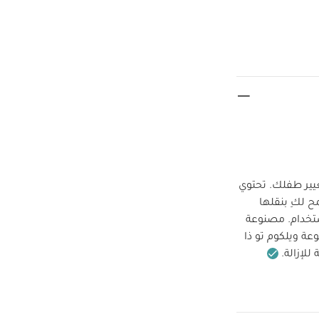
يير طفلك. تحتوي
ح لكِ بنقلها
تخدام. مصنوعة
 ويلكوم تو ذا
لإزالة.
ها داخل المنزل
 مستلزمات
مقابض كبيرة