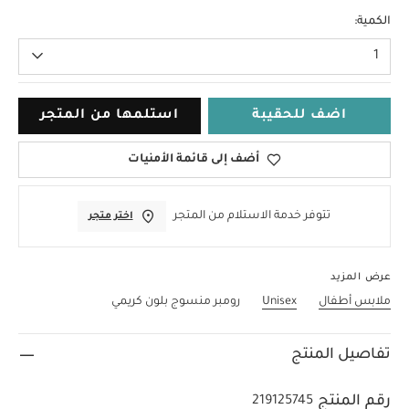
6-9 Months
الكمية:
1
اضف للحقيبة
استلمها من المتجر
أضف إلى قائمة الأمنيات
تتوفر خدمة الاستلام من المتجر
اختر متجر
عرض المزيد
ملابس أطفال
Unisex
رومبر منسوج بلون كريمي
تفاصيل المنتج
رقم المنتج
219125745