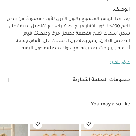
الوصف:
يعد هذا الرومبر المنسوج باللون الأزرق للأولاد مصنوعًا من قطن
ناعم 100% ليكون اختيار مريح لصغيرك، مع تفاصيل لطيفة على
شكل أسماك تمنح القطعة مظهرًا مرحًا ومنعشًا لأيام
الطقس الدافئ. يتميز بتفاصيل الأسماك على الأمام، وفتحة
أمامية بأزرار خشبية مزيفة، مع حواف مضلعة حول الرقبة
والإغلاق، وأزرار كبس مخفية عند منطقة الحفاض لتسهيل
عرض المزيد
لماذا نختاره:
التبديل.
رومبر منسوج ناعم للأولاد مع
تفاصيل أسماك لطيفة
فتحات عملية لتسهيل ارتداء وتغيير
الملابس
مصنوع من قطن 100% ناعم ومريح وقابل للتنفس
معلومات العلامة التجارية
الخامات:
العناية:
100% قطن
يُنظف على درجة حرارة
40
لا يُستخدم المبيض
تجفيف آلي بدرجة حرارة منخفضة
كيّ بدرجة حرارة منخفضة
لا يُنظف جافًا
يُنظف مع
You may also like
الألوان الداكنة بشكل منفصل
يُنظف ويُكوى مقلوبًا
قد
يعجبك أيضاً:
طقم ألبسة قطعة واحدة بأكمام قصيرة قماش عضوي
بلون أبيض - 5 قطع
طقم بيجاما قطعة واحدة عضوية بلون أبيض - 3
قطع
طقم ريزورت منسوج مخطط، قطعتين
أفرول قصير بنقشة وايلد