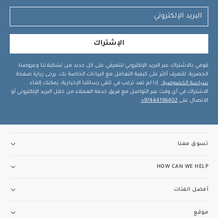
الإشتراك
قومي بالاشتراك عبر البريد الإلكتروني لتتعرفي على كل جديد من تشكيلاتنا وعروضنا
الحصرية. للتعرف أكثر على كيفية التعامل مع البيانات الخاصة بك، يرجى زيارة صفحة
سياسة الخصوصية
. إذا لم تعد ترغب في تلقي رسائلنا الإخبارية، يمكنك إلغاء
الاشتراك في أي وقت عبر التواصل مع فريق خدمة العملاء من خلال البريد الإلكتروني أو
الاتصال على
97444196402+
.
تسوق معنا
HOW CAN WE HELP
أفضل الفئات
موقع