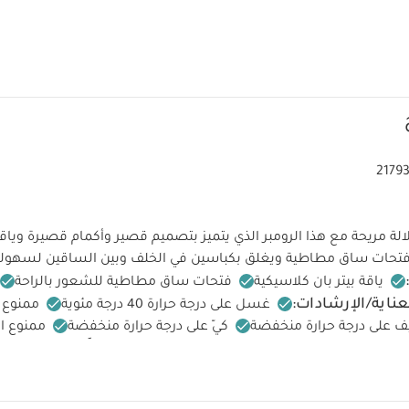
2179
ة مريحة مع هذا الرومبر الذي يتميز بتصميم قصير وأكمام قصيرة وياقة
 وفتحات ساق مطاطية ويغلق بكباسين في الخلف وبين الساقين لسهولة ا
ياقة بيتر بان كلاسيكية
فتحات ساق مطاطية للشعور بالراحة
عناية/الإرشادات:
غسل على درجة حرارة 40 درجة مئوية
ممنوع 
ف على درجة حرارة منخفضة
كيّ على درجة حرارة منخفضة
ممنوع ا
كنة على حدة
كيّ على الجانب الداخلي
قد يعجبك أيضاً:
طقم ألبسة قطعة
 أبيض - 5 قطع
طقم بيجاما قطعة واحدة عضوية بلون أبيض - 3 قطع