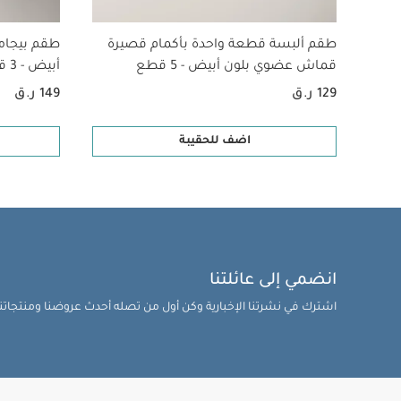
طقم ألبسة قطعة واحدة بأكمام قصيرة
طقم بيجام
قماش عضوي بلون أبيض - 5 قطع
أبيض - 3 قطع
129 ر.ق
149 ر.ق
اضف للحقيبة
انضمي إلى عائلتنا
اشترك في نشرتنا الإخبارية وكن أول من تصله أحدث عروضنا ومنتجاتنا 