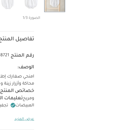
الصورة 1/3
تفاصيل المنتج
رقم المنتج
38721
الوصف:
امنحي صغارك إطلال
محاكة وأزرار زينة
خصائص المنتج:
تعليمات ال
ومريح
المبيضات
تجفي
تغسل الألوان الدا
عرض المزيد
قصيرة قماش عضوي بلون