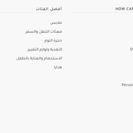
HOW CA
أفضل الفئات
ملابس
معدّات التنقل والسفر
حجرة النوم
S
التغذية ولوازم التغيير
الاستحمام والعناية بالطفل
هدايا
Person