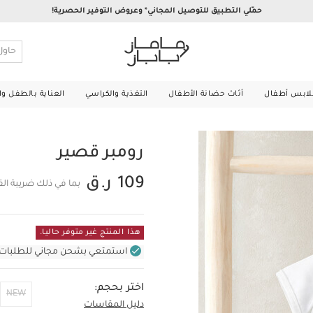
حمّلي التطبيق للتوصيل المجاني* وعروض التوفير الحصرية!
لابس أطفال
أثاث حضانة الأطفال
التغذية والكراسي
العناية بالطفل و
رومبر قصير
109 ر.ق
بما في ذلك ضريبة ال
هذا المنتج غير متوفر حاليا.
استمتعي بشحن مجاني للطلبات غير بال
اختر بحجم:
NEW
دليل المقاسات
Up To 1 Month