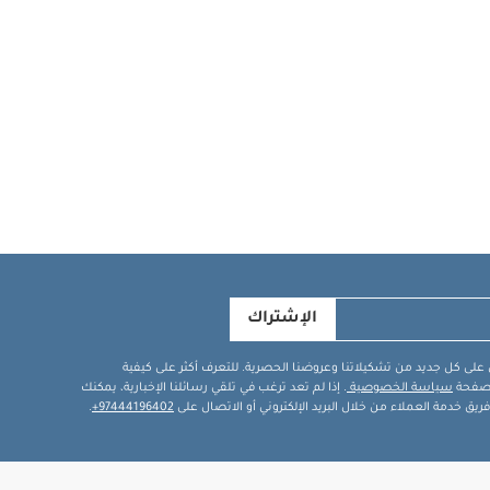
الإشتراك
في على كل جديد من تشكيلاتنا وعروضنا الحصرية. للتعرف أكثر على كيفية
ة صفحة
سياسة الخصوصية
. إذا لم تعد ترغب في تلقي رسائلنا الإخبارية، يمكنك
يق خدمة العملاء من خلال البريد الإلكتروني أو الاتصال على
97444196402+
.