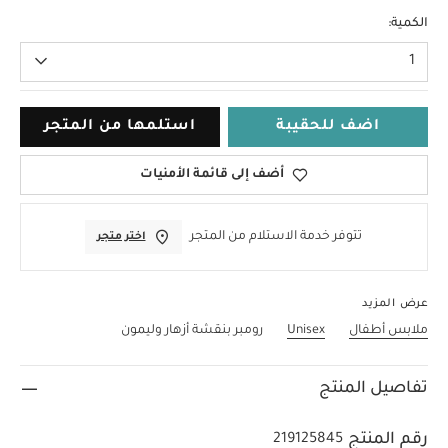
3-6 Months
الكمية:
1
اضف للحقيبة
استلمها من المتجر
أضف إلى قائمة الأمنيات
تتوفر خدمة الاستلام من المتجر
اختر متجر
عرض المزيد
ملابس أطفال
Unisex
رومبر بنقشة أزهار وليمون
تفاصيل المنتج
رقم المنتج
219125845