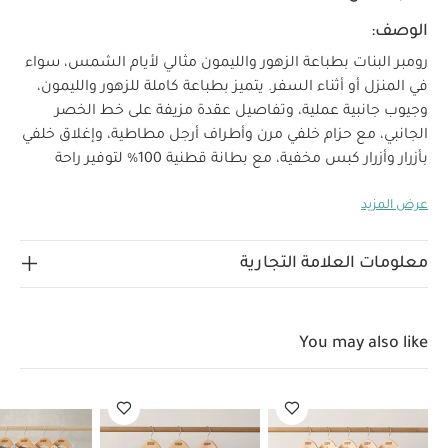
الوصف:
رومبر البنات بطباعة الزهور والليمون مثالي لأيام الشمس، سواء
في المنزل أو أثناء السفر. يتميز بطباعة كاملة للزهور والليمون،
وجيوب جانبية عملية، وتفاصيل عقدة مزيفة على خط الخصر
الجانبي، مع حزام خلفي مرن وأطراف أرجل مطاطية، وإغلاق خلفي
بأزرار وأزرار كبس مخفية، مع بطانة قطنية 100% لتوفير راحة
لماذا نختاره:
طوال اليوم.
رومبر بطبعة زهور وليمون بألوان
عرض المزيد
موسمية جذابة
مثالي لأيام العطلات للصغار
بطانة
الخامات:
قطنية 100% ناعمة لتوفير الراحة طوال اليوم
100%
إرشادات العناية:
قطن
يُنظف على درجة حرارة 40
لا
معلومات العلامة التجارية
يُستخدم المبيض
تجفيف آلي بدرجة حرارة منخفضة
كيّ
بدرجة حرارة منخفضة
لا يُنظف جافًا
يُنظف مع الألوان
الداكنة بشكل منفصل
يُنظف ويُكوى مقلوبًا
قد يعجبك
You may also like
أيضاً:
طقم ألبسة قطعة واحدة بأكمام قصيرة قماش عضوي بلون أبيض
- 5 قطع
طقم بيجاما قطعة واحدة عضوية بلون أبيض - 3 قطع
طقم
بودي سوت بأكمام قصيرة وبنقشة كرز ( 5 قطع)
رومبر بتصميم قميص
كتان
ميزان حرارة ترو تيمب 3 في 1 ببطارية CR2032 من فريدا