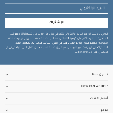
الإشتراك
قومي بالاشتراك عبر البريد الإلكتروني لتتعرفي على كل جديد من تشكيلاتنا وعروضنا
الحصرية. للتعرف أكثر على كيفية التعامل مع البيانات الخاصة بك، يرجى زيارة صفحة
سياسة الخصوصية
. إذا لم تعد ترغب في تلقي رسائلنا الإخبارية، يمكنك إلغاء
الاشتراك في أي وقت عبر التواصل مع فريق خدمة العملاء من خلال البريد الإلكتروني أو
الاتصال على
97444196402+
.
تسوق معنا
HOW CAN WE HELP
أفضل الفئات
موقع