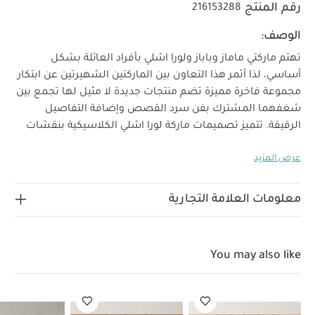
رقم المنتج
216153288
الوصف:
تهتم ماركتي ماماز وباباز ولورا اشلي بأفراد العائلة بشكل
أساسي، لذا أثمر هذا التعاون بين الماركتين الشهيرتين عن ابتكار
مجموعة فاخرة مميزة تضم منتجات جديدة لا مثيل لها تجمع بين
شغفهما المشترك بفن سرد القصص وإضافة التفاصيل
الرقيقة. تتميز تصميمات ماركة لورا اشلي الكلاسيكية بنقشات
فريدة يمكن إعادة تقديمها لتناسب عام 2023 وإضافتها إلى
عرض المزيد
المنتجات الأنيقة الجديدة لتحتفظ برونقها لعدة سنوات قادمة.
تشمل هذه المجموعة ملابس للأطفال وقطع ديكورات داخلية
وألعاب لينة ستنال إعجاب طفلك ويمكن تقديمها للأجيال
معلومات العلامة التجارية
القادمة.
تتميز كل دمية بتصميمها الفريد المبتكر وطابعها
المميز وأزيائها الخاصة. صنعت دمية بوبي من جيرسيه ناعم
بشعر أحمر وترتدي فستان بلون أخضر ونقشة كالكوت الشهيرة
You may also like
للماركة وتأتي مع فستان إضافي بلون بني ناعم ونقشة ناتميج
لتستمتع صغيرتك بتغيير ملابس الدمية. يمكنك تخزين
الفساتين الإضافية في الحقيبة المزينة بشعار ماركة لورا اشلي
لمزيد من الأناقة والمرح أثناء اللعب. تأتي جميع الفساتين