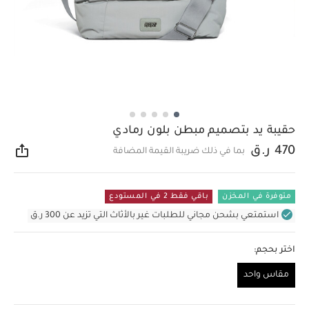
حقيبة يد بتصميم مبطن بلون رمادي
470 ر.ق
بما في ذلك ضريبة القيمة المضافة
مشار
متوفرة في المخزن
باقي فقط 2 في المستودع
استمتعي بشحن مجاني للطلبات غير بالأثاث التي تزيد عن 300 ر.ق
اختر بحجم:
مقاس واحد