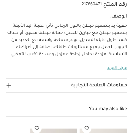
رقم المنتج
217660471
الوصف:
حقيبة يد بتصميم مبطن باللون الرمادي
تأتي حقيبة اليد الأنيقة
بتصميم مبطن مع خيارين للحمل: حمالة مبطنة قصيرة أو حمالة
كتف أطول قابلة للتعديل. توفر مساحة واسعة مع العديد من
الجيوب لحمل جميع مستلزمات طفلك، إضافة إلى أغراضك
الأساسية.
مزودة بحامل زجاجة معزول ووسادة تغيير، لتتمكني
من إطعام طفلك والتغيير له أثناء بكل سهولة. تأتي بقماش
عرض المزيد
مبطن بلون رمادي ناعم، مع سحّابات بلمسة لامعة بلون
غانميتال.
سهلة التنظيف بمجرد المسح، ما يجعل العناية بها
بسيطة وسريعة.
لماذا تختارينها؟
حجم كبير مع عدد وافر من
معلومات العلامة التجارية
الجيوب لحفظ مستلزماتك ومستلزمات طفلك.
تصميم
حقيبة يد مع حمالة كتف عملية قابلة للتعديل.
حامل زجاجة
رضاعة معزول ووسادة تغيير مثاليان للاستخدام أثناء التنقل.
You may also like
الخصائص:
تصميم مبطن أنيق مع سحّابات فاخرة بلون
غانميتال.
تتضمن حمالة مبطنة وحمالة كتف قابلة للتعديل
لخيارات حمل متعددة.
قماش مبطن ناعم يمنح إحساسًا