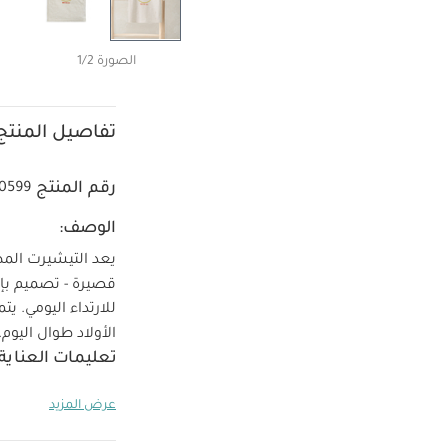
الصورة 1/2
تفاصيل المنتج
رقم المنتج
0599
الوصف:
يعد التيشيرت المطر
قصيرة - تصميم بإغ
للارتداء اليومي. 
الأولاد طوال اليوم.
تعليمات العناية
حرارة منخفضة، يكو
عرض المزيد
من الداخل
قد يعجب
قطعة واحدة عضوية بلون