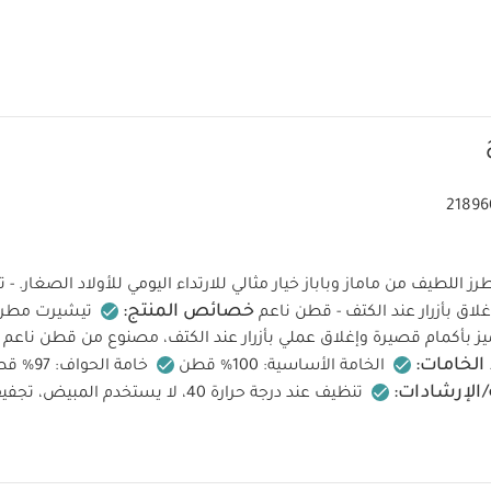
21896
ز اللطيف من ماماز وباباز خيار مثالي للارتداء اليومي للأولاد الصغار. -
خصائص المنتج:
لاق بأزرار عند الكتف - قطن ناعم
تيشيرت مطرز
يتميز بأكمام قصيرة وإغلاق عملي بأزرار عند الكتف، مصنوع من قطن ناعم
الخامات:
الخامة الأساسية: 100% قطن
خامة الحواف: 97% قطن 3% إيلاستان
/الإرشادات:
تنظيف عند درجة حرارة 40، لا يستخدم ال
ى بدرجة حرارة منخفضة، لا ينظف جافاً
تنظف الألوان الداكنة بشك
ك أيضاً:
طقم ألبسة قطعة واحدة بأكمام قصيرة قماش عضوي بلون أبيض - 5 قطع
 أبيض - 3 قطع
فستان ببودي سوت وكشكش وتطريز
بنطال رياضي بنقشة 