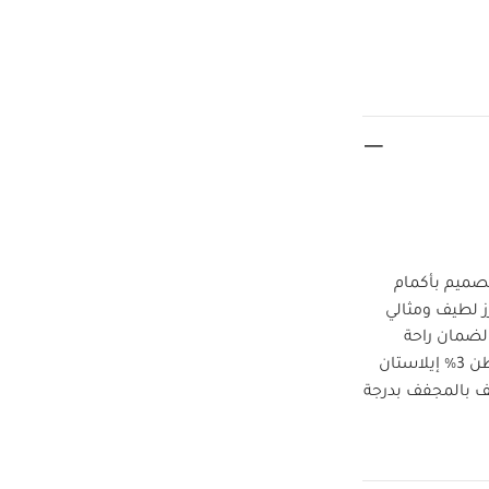
 تصميم بأكمام
 لطيف ومثالي
 لضمان راحة
مبيض، تجفيف بالمجفف بدرجة
ل منفصل ويكوى
طقم بيجاما
كرز
أوفرول بصدرية