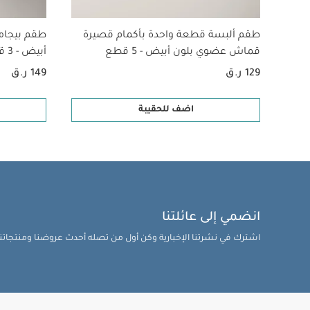
طقم ألبسة قطعة واحدة بأكمام قصيرة
طقم بيجام
قماش عضوي بلون أبيض - 5 قطع
أبيض - 3 قطع
129 ر.ق
149 ر.ق
اضف للحقيبة
انضمي إلى عائلتنا
اشترك في نشرتنا الإخبارية وكن أول من تصله أحدث عروضنا ومنتجاتنا 