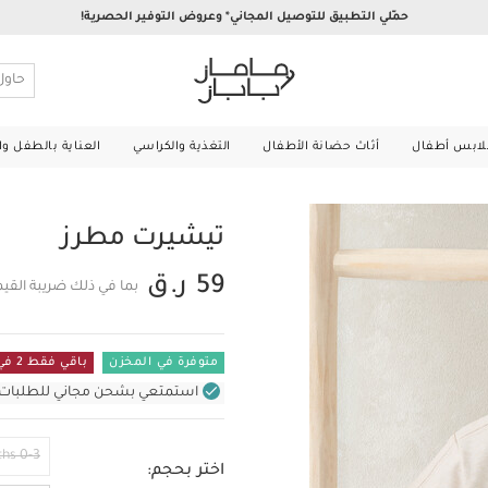
حمّلي التطبيق للتوصيل المجاني* وعروض التوفير الحصرية!
لابس أطفال
أثاث حضانة الأطفال
التغذية والكراسي
العناية بالطفل و
تيشيرت مطرز
59 ر.ق
بما في ذلك ضريبة القي
متوفرة في المخزن
باقي فقط 2 في المستودع
استمتعي بشحن مجاني للطلبات غير بال
0-3 Months
اختر بحجم: