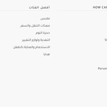
HOW CA
أفضل الفئات
ملابس
معدّات التنقل والسفر
حجرة النوم
S
التغذية ولوازم التغيير
الاستحمام والعناية بالطفل
هدايا
Person