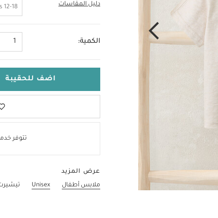
دليل المقاسات
2-3 Years
12-18 Months
الكمية:
1
اضف للحقيبة
تتوفر خدمة
عرض المزيد
ملابس أطفال
Unisex
تيشيرت