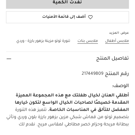
نفدت الكمية
أضف إلى قائمة الأمنيات
عرض المزيد
ملابس أطفال
ملابس بنات
تنورة توتو مزينة بزهور بارزة - وردي
تفاصيل المنتج
رقم المنتج
217449809
الوصف:
أطلقي العنان لخيال طفلتك مع هذه المجموعة المميزة
المقدمة خصيصًا لصاحبات الخيال الواسع لتكون خيارها
المفضل للتألق في المناسبات الخاصة.
تتميز هذه التنورة
بتصميم توتو من قماش شبكي مزين بزهور بارزة بلون وردي وتأتي
ببطانة مريحة وحزام خصر مطاطي لمقاس مريح.
نقدم لك
مجموعتنا المميزة من أزياء المناسبات لينعم أطفالك بإطلالة