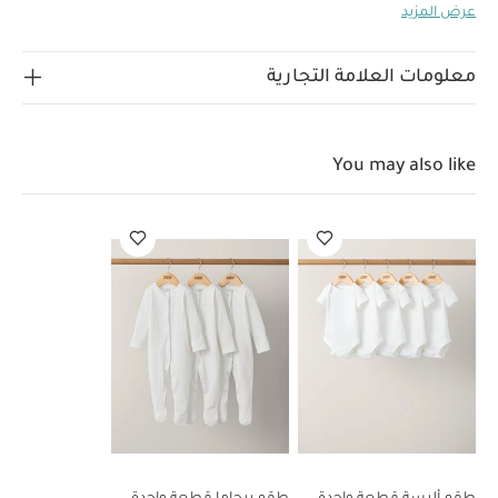
عرض المزيد
أنيقة تخطف الأنظار، فالقطع تأتيك مصنوعة من خامات فاخرة
لتجمع بين الراحة والأناقة في الحفلات. ولأننا نعلم أن كل إطلالة
تكتمل بالتفاصيل الدقيقة، فقد أضفنا الكثير من اللمسات
معلومات العلامة التجارية
الرقيقة والتطريزات.
خصائص المنتج:
تصميم مزين بزهور
بارزة
حزام خصر مطاطي
تصميم مبطن
تعليمات السلامة/تحذيرات:
تحفظ بعيدًا عن النار
You may also like
الخامات:
قطن
تعليمات العناية/الإرشادات:
دورة غسيل خفيفة على درجة
حرارة 40 درجة مئوية
ممنوع استخدام المبيضات
تجفيف
على درجة حرارة منخفضة
كيّ على درجة حرارة منخفضة
ممنوع التنظيف الجاف
تغسل الألوان الداكنة على حدة
كيّ على الجانب الداخلي
قد يعجبك أيضاً:
طقم ألبسة قطعة واحدة
بأكمام قصيرة قماش عضوي بلون أبيض - 5 قطع
طقم بيجاما قطعة
واحدة عضوية بلون أبيض - 3 قطع