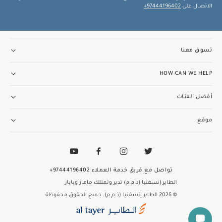
الاتصال على
97444196402+
.
تسوق معنا
HOW CAN WE HELP
أفضل الفئات
موقع
تواصل مع فريق خدمة العملاء
97444196402+
الطاير إنسغنيا (ذ.م.م) تدير وتمتلك ماماز وباباز
© 2026 الطاير إنسغنيا (ذ.م.م). جميع الحقوق محفوظة