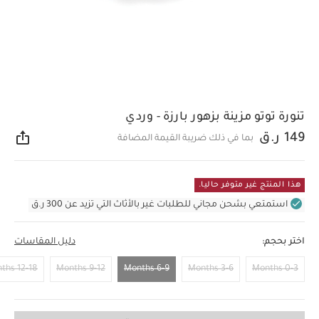
تنورة توتو مزينة بزهور بارزة - وردي
149 ر.ق
بما في ذلك ضريبة القيمة المضافة
مشار
هذا المنتج غير متوفر حاليا.
استمتعي بشحن مجاني للطلبات غير بالأثاث التي تزيد عن 300 ر.ق
اختر بحجم:
دليل المقاسات
12-18 Months
9-12 Months
6-9 Months
3-6 Months
0-3 Months
6-9 Months