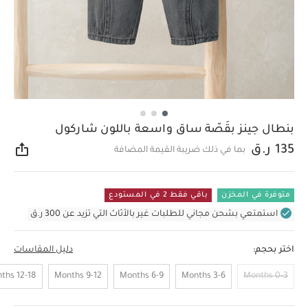
بنطال جينز بقَصّة ساق واسعة باللون شاركول
135 ر.ق
بما في ذلك ضريبة القيمة المضافة
مشار
متوفرة في المخزن
باقي فقط 2 في المستودع
استمتعي بشحن مجاني للطلبات غير بالأثاث التي تزيد عن 300 ر.ق
اختر بحجم:
دليل المقاسات
12-18 Months
9-12 Months
6-9 Months
3-6 Months
0-3 Months