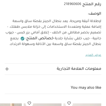
رقم المنتج
218960606
الوصف:
لإطلالة أنيقة ومريحة، يعد بنطال الجينز بقصّة ساق واسعة
إضافة عملية ومتعددة الاستخدامات إلى خزانة ملابس طفلك. -
تصميم بخصر مطاطي من الخلف - إغلاق أمامي بزر كبس - جيوب
خصائص المنتج:
جانبية - جيب خلفي بشارة جلدية
يجمع
بنطال الجينز بقصّة ساق واسعة بين الأناقة وسهولة الارتداء،
لتكون قطعة أساسية في الإطلالات الموسمية. تتميز بخصر
عرض المزيد
مطاطي من الخلف مع إغلاق أمامي بزر كبس، إضافة إلى جيوب
جانبية وجيب خلفي مزين بتفصيلة شارة شعار الماركة جلد.
الخامات:
الخامة الخارجية: 100% قطن / التفاصيل: 80%
معلومات العلامة التجارية
تعليمات العناية/الإرشادات:
بوليستر، 20% قطن
تنظيف
عند درجة حرارة 40
لا يستخدم المبيض
تجفيف بالمجفف
بدرجة حرارة منخفضة
يكوى بدرجة حرارة منخفضة
لا
You may also like
ينظف جافاً
ينظف مع الألوان الداكنة بشكل منفصل
يكوى من الجهة الداخلية
نظراً لطبيعة القماش، قد يخف
اللون بعد التنظيف، وهذا لا يعد عيباً
قد يعجبك أيضاً:
طقم ألبسة