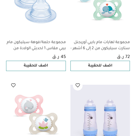
مجموعة لهايات مام بايبي أوريجنل
مجموعة حلمة/فوهة سيليكون مام
ستارت سيليكون من 2 إلى 6 أشهر -
بيبي مقاس 1 لحديثي الولادة من
سي لايف بلو وأخضر، قطعتين
عمر 0 شهر فما فوق | شفاف –
72 ر.ق
45 ر.ق
عبوة قطعتين
اضف للحقيبة
اضف للحقيبة