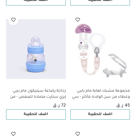
اضف للحقيبة
اضف للحقيبة
مجموعة مشبك لهاية مام بايبي
زجاجة رضاعة سيليكون مام بيبي
وغطاء من سن الولادة فأكثر - سي
إيزي ستارت مضادة للمغص - من
لايف بينك، قطعتين
عمر 0 ​​أشهر فما فوق | سي لايف
45 ر.ق
72 ر.ق
بلو - 130 مل - عبوة من قطعة
اضف للحقيبة
اضف للحقيبة
واحدة