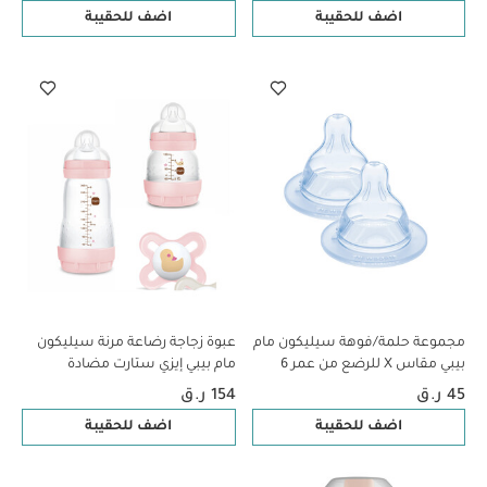
اضف للحقيبة
اضف للحقيبة
واحدة
مجموعة حلمة/فوهة سيليكون مام
عبوة زجاجة رضاعة مرنة سيليكون
بيبي مقاس X للرضع من عمر 6
مام بيبي إيزي ستارت مضادة
أشهر فما فوق | شفاف – عبوة
للمغص - من سن الولادة فما فوق
45 ر.ق
154 ر.ق
قطعتين
| سي لايف بينك - 3 قطع
اضف للحقيبة
اضف للحقيبة