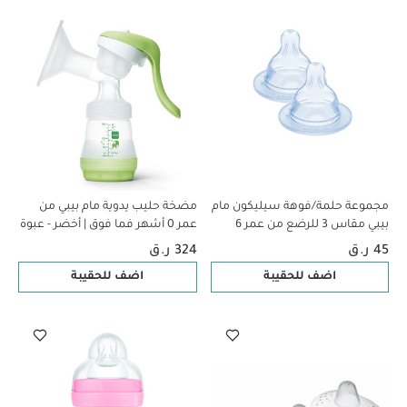
مجموعة حلمة/فوهة سيليكون مام
مضخة حليب يدوية مام بيبي من
بيبي مقاس 3 للرضع من عمر 6
عمر 0 ​​أشهر فما فوق | أخضر - عبوة
أشهر فما فوق | شفاف – عبوة
من قطعة واحدة
45 ر.ق
324 ر.ق
قطعتين
اضف للحقيبة
اضف للحقيبة