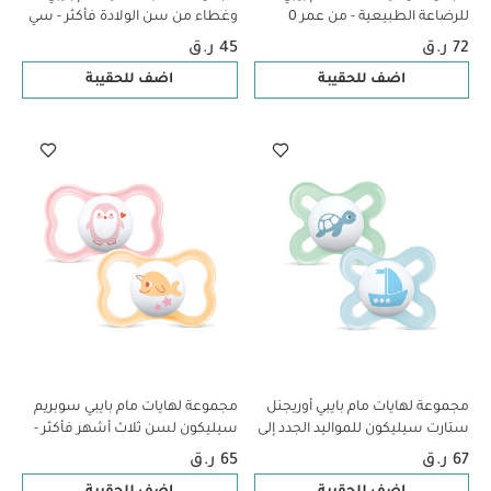
للرضاعة الطبيعية - من عمر 0 ​​
وغطاء من سن الولادة فأكثر - سي
أشهر فما فوق | شفاف - مقاس S |
لايف جرين، قطعتين
72 ر.ق
45 ر.ق
عبوة من 3 قطع
اضف للحقيبة
اضف للحقيبة
مجموعة لهايات مام بايبي أوريجنل
مجموعة لهايات مام بايبي سوبريم
ستارت سيليكون للمواليد الجدد إلى
سيليكون لسن ثلاث أشهر فأكثر -
سن شهرين - سي لايف غرين وأزرق،
سي لايف بينك وأصفر، قطعتين
67 ر.ق
65 ر.ق
قطعتين