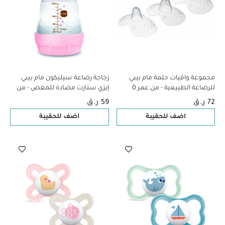
مجموعة واقيات حلمة مام بيبي
زجاجة رضاعة سيليكون مام بيبي
للرضاعة الطبيعية - من عمر 0 ​​
إيزي ستارت مضادة للمغص - من
أشهر فما فوق | شفاف - مقاس L |
عمر 0 ​​أشهر فما فوق | سي لايف
72 ر.ق
59 ر.ق
عبوة من 3 قطع
بينك - 160 مل - عبوة من قطعة
اضف للحقيبة
اضف للحقيبة
واحدة