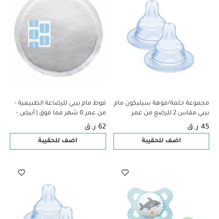
مجموعة حلمة/فوهة سيليكون مام
فوط مام بيبي للرضاعة الطبيعية -
بيبي مقاس 2 للرضع من عمر
من عمر 0 ​​شهر فما فوق | أبيض -
شهرين فما فوق | شفاف – عبوة
30 قطعة
45 ر.ق
62 ر.ق
قطعتين
اضف للحقيبة
اضف للحقيبة