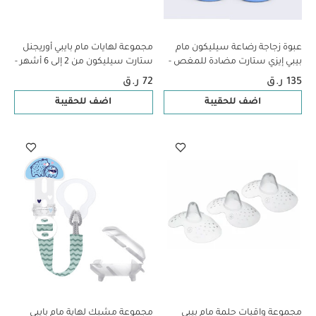
عبوة زجاجة رضاعة سيليكون مام
مجموعة لهايات مام بايبي أوريجنل
بيبي إيزي ستارت مضادة للمغص -
ستارت سيليكون من 2 إلى 6 أشهر -
من عمر 2 ​​أشهر فما فوق | سي
سي لايف بينك وبيج، قطعتين
135 ر.ق
72 ر.ق
لايف بلو وبيج - 260 مل - قطعتين
اضف للحقيبة
اضف للحقيبة
مجموعة واقيات حلمة مام بيبي
مجموعة مشبك لهاية مام بايبي