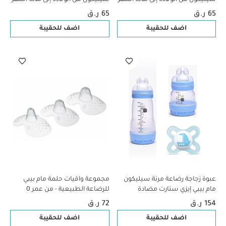
- أزرق وبيج، قطعتين
- سي لايف بينك وبنفسجي،
65 ر.ق
65 ر.ق
قطعتين
اضف للحقيبة
اضف للحقيبة
عبوة زجاجة رضاعة مرنة سيليكون
مجموعة واقيات حلمة مام بيبي
مام بيبي إيزي ستارت مضادة
للرضاعة الطبيعية - من عمر 0 ​​
للمغص - من سن الولادة فما فوق
أشهر فما فوق | شفاف - مقاس M
154 ر.ق
72 ر.ق
| سي لايف بلو - 3 قطع
| عبوة من 3 قطع
اضف للحقيبة
اضف للحقيبة