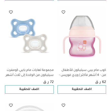
كوب مام بيبي سيليكون للأطفال
مجموعة لهايات مام بايبي كومفرت
من - 4 أشهر فأكثر | وردي فوريس -
سيليكون من الولادة إلى ثلاث أشهر
150 مل - عبوة من قطعة واحدة
- سي لايف بلو وبيج، قطعتين
62 ر.ق
72 ر.ق
اضف للحقيبة
اضف للحقيبة