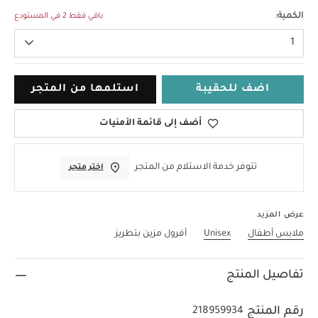
3-6 Months
الكمية:
باقي فقط 2 في المستودع
1
اضف للحقيبة
استلمها من المتجر
أضف إلى قائمة الأمنيات
تتوفر خدمة الاستلام من المتجر
اختر متجر
عرض المزيد
ملابس أطفال
Unisex
أفرول مزين بتطريز
تفاصيل المنتج
رقم المنتج
218959934