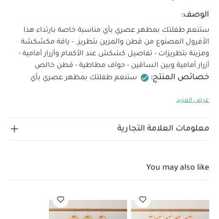
الوصف:
ستنعم طفلتك بمظهر عصري بأي مناسبة خاصة بارتداء هذا
الأفرول المصنوع من قطن والمزين بتطريز. - ياقة مكشكشة
ومزينة بتطريزات - تفاصيل كشكش عند الأكمام وأزرار أمامية -
أزرار أمامية وبين الساقين - حواف مطاطية - قطن خالص
خصائص المنتج:
ستنعم طفلتك بمظهر عصري بأي
مناسبة خاصة بارتداء هذا الأفرول المصنوع من قطن والمزين
عرض المزيد
بتطريز. يتميز بياقة مكشكشة ومزينة بتطريزات إضافة إلى
تفاصيل كشكش عند الأكمام وأزرار أمامية. صمم بأزرار أمامية
الخامات:
وبين الساقين وحواف مطاطية لارتداء مريح.
100%
معلومات العلامة التجارية
تعليمات العناية/الإرشادات:
قطن
يُغسل على درجة
حرارة 40
لا يُستخدم المُبيض
يُجفف في المجفف على
درجة حرارة منخفضة
كي على درجة حرارة منخفضة
لا
You may also like
يُنظف تنظيفًا جافًا
تُغسل الألوان الداكنة منفصلة
قد
يعجبك أيضاً:
طقم ألبسة قطعة واحدة بأكمام قصيرة قماش عضوي
بلون أبيض - 5 قطع
طقم بيجاما قطعة واحدة عضوية بلون أبيض - 3
قطع
صندوق لهاية إلويز من بيبس × ليبرتي - وردي
غطاء طبق سيليكون