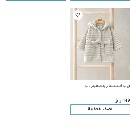
روب استحمام بتصميم دب
149 ر.ق
اضف للحقيبة