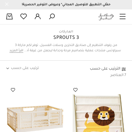
حمّلي التطبيق للتوصيل المجاني* وعروض التوفير الحصرية!
0
الماركات
3 SPROUTS
من رفوف التنظيم إلى صناديق التخزين وسلات الغسيل، توفر لكم ماركة 3
سبراوتس منتجات عملية بتصاميم مرحة وجذابة ليجعل من غرفة أطفالكم أكثر
اقرأ المزيد
جمالاً وتنظيماً في نفس الوقت. اكتشفوا التشكيلة العصرية أدناه وتسوقوا الآن!
ترتيب على حسب
الترتيب على حسب
7 العناصر