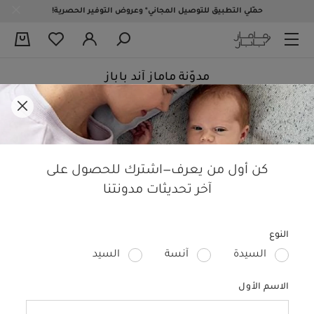
حمّلي التطبيق للتوصيل المجاني* وعروض التوفير الحصرية!
0
مدوّنة ماماز آند باباز
النوم
الأطفال
التربية
الحمل
منتجات الأطفال
تصمي
كن أول من يعرف—اشترك للحصول على
آخر تحديثات مدونتنا
النوع
السيدة
آنسة
السيد
الاسم الأول