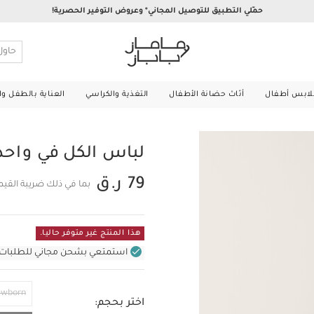
حمّلي التطبيق للتوصيل المجاني* وعروض التوفير الحصرية!
لابس أطفال
أثاث حضانة الأطفال
التغذية والكراسي
العناية بالطفل و
لباس الكل في واحد
79 ر.ق
بما في ذلك ضريبة القي
هذا المنتج غير متوفر حاليا.
استمتعي بشحن مجاني للطلبات غير بال
ewborn
اختر بحجم: