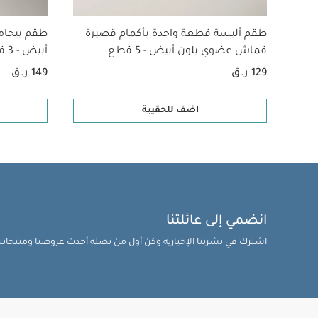
طقم ألبسة قطعة واحدة بأكمام قصيرة
طقم بيجام
قماش عضوي بلون أبيض - 5 قطع
أبيض - 3 قطع
129 ر.ق
149 ر.ق
اضف للحقيبة
انضمي إلى عائلتنا
اشترك في نشرتنا الإخبارية وكن أول من تصله أحدث عروضنا ومنتجاتنا 