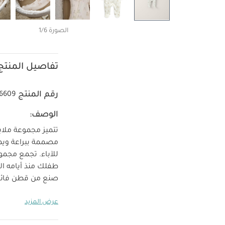
الصورة 1/6
تفاصيل المنتج
رقم المنتج
6609
الوصف:
تتميز مجموعة ملاب
مصممة ببراعة ويمك
للآباء. تجمع مجمو
طفلك منذ أيامه الأ
كلاسيكية ساحرة و
عرض المزيد
المنتج:
مدمجة للحماية م