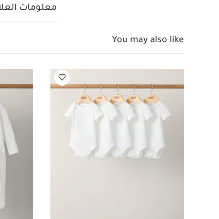
تعل
معلومات العلام
غسل في الغسالة عند 
حرارة منخفضة
You may also like
يغسل مقلوبًا 
5 قطع
طقم بيجاما قط