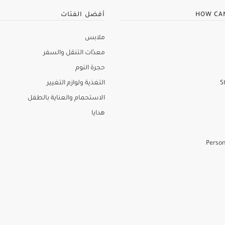
HOW CA
أفضل الفئات
ملابس
معدّات التنقل والسفر
حجرة النوم
S
التغذية ولوازم التغيير
الاستحمام والعناية بالطفل
هدايا
Person