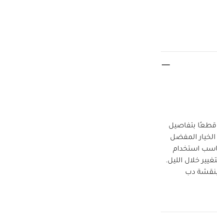
 قطعًا بتفاصيل
الخيار المفضل
تناسب استخدام
يير خلال الليل.
يأتي بنقشة دب
خصائص
خدوش.
اية وأقدام