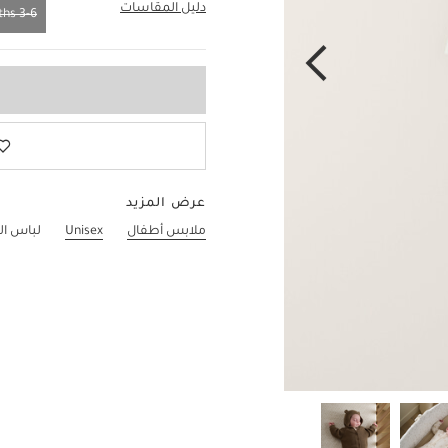
دليل المقاسات
3-6 Months
3-6 Months
عرض المزيد
ملابس أطفال
Unisex
لباس ال