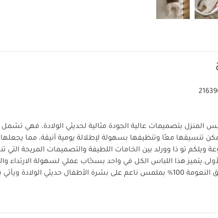
21639
س المنزل بتصميمات عالية الجودة مثالية لحديثي الولادة، فهي تشمل
ن تنسيقها معًا وتنظيفها بسهولة لإطلالة يومية أنيقة، مما يجعلها 
عة ويلكم تو ذا وورلد بين الخامات اللطيفة والتصميمات المريحة التي 
ولى.
يتميز هذا اللباس الكل في واحد بسحّاب عملي لسهولة الارتداء والتغ
صنع من قطن فائق النعومة 100‏%‏ بملمس ناعم على بشرة الأطفال حديثي الولادة و
أقدام مدمجة للشعور بالدفء وقفازات مطوية لحماية صغيرك من ال
إغلاق بسحّاب لسهولة الارتداء والتغيير
قفازات مطوية للحم
الخامات:
ن الخدش