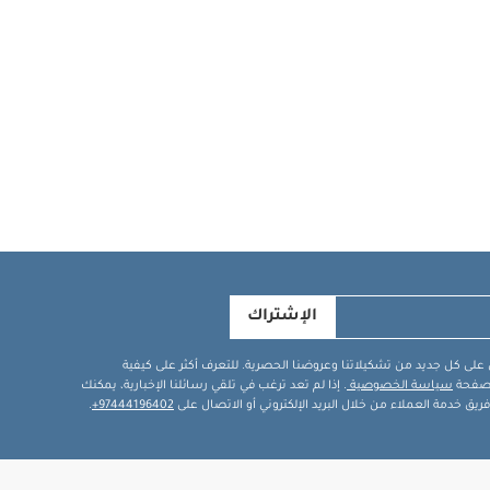
الإشتراك
في على كل جديد من تشكيلاتنا وعروضنا الحصرية. للتعرف أكثر على كيفية
ة صفحة
سياسة الخصوصية
. إذا لم تعد ترغب في تلقي رسائلنا الإخبارية، يمكنك
يق خدمة العملاء من خلال البريد الإلكتروني أو الاتصال على
97444196402+
.