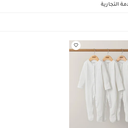
يمات العناية/الإرشادات:
ة التجارية
درجة حرارة 40 درجة مئوية
ممنوع استخدام المبيضات
تج
كيّ على درجة حرارة منخفضة
ممنوع التنظيف الجاف
تغسل الألوان
على الظهر
قد يعجبك أيضاً:
طقم ألبسة قطعة واحدة بأكمام قصيرة قماش 
عة واحدة عضوية بلون أبيض - 3 قطع