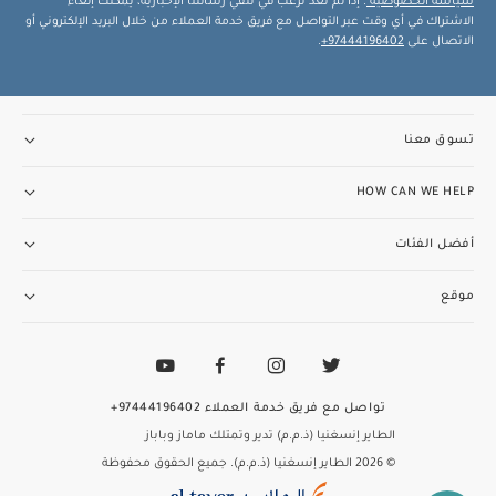
سياسة الخصوصية
. إذا لم تعد ترغب في تلقي رسائلنا الإخبارية، يمكنك إلغاء
الاشتراك في أي وقت عبر التواصل مع فريق خدمة العملاء من خلال البريد الإلكتروني أو
الاتصال على
97444196402+
.
تسوق معنا
HOW CAN WE HELP
أفضل الفئات
موقع
تواصل مع فريق خدمة العملاء
97444196402+
الطاير إنسغنيا (ذ.م.م) تدير وتمتلك ماماز وباباز
© 2026 الطاير إنسغنيا (ذ.م.م). جميع الحقوق محفوظة