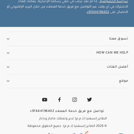
سياسة الخصوصية
. إذا لم تعد ترغب في تلقي رسائلنا الإخبارية، يمكنك إلغاء
الاشتراك في أي وقت عبر التواصل مع فريق خدمة العملاء من خلال البريد الإلكتروني أو
الاتصال على
97444196402+
.
تسوق معنا
HOW CAN WE HELP
أفضل الفئات
موقع
تواصل مع فريق خدمة العملاء
97444196402+
الطاير إنسغنيا (ذ.م.م) تدير وتمتلك ماماز وباباز
© 2026 الطاير إنسغنيا (ذ.م.م). جميع الحقوق محفوظة