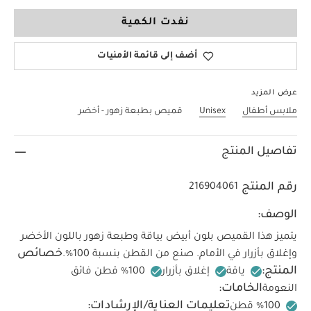
3-6 Months
نفدت الكمية
أضف إلى قائمة الأمنيات
عرض المزيد
ملابس أطفال
Unisex
قميص بطبعة زهور - أخضر
تفاصيل المنتج
رقم المنتج
216904061
الوصف:
يتميز هذا القميص بلون أبيض بياقة وطبعة زهور باللون الأخضر
خصائص
وإغلاق بأزرار في الأمام. صنع من القطن بنسبة 100‏%‏.
المنتج:
ياقة
إغلاق بأزرار
‏100‏‏%‏ قطن فائق
الخامات:
النعومة
تعليمات العناية/الإرشادات: