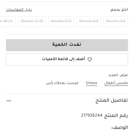
اختر بحجم:
دليل المقاسات
18-24 Months
12-18 Months
9-12 Months
6-9 Months
3-6 Months
2-3 Years
نفدت الكمية
أضف إلى قائمة الأمنيات
عرض المزيد
ملابس أطفال
Unisex
فيست بغطاء رأس
تفاصيل المنتج
رقم المنتج
217938244
الوصف: