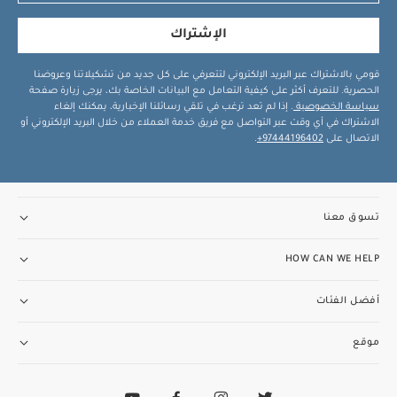
الإشتراك
قومي بالاشتراك عبر البريد الإلكتروني لتتعرفي على كل جديد من تشكيلاتنا وعروضنا
الحصرية. للتعرف أكثر على كيفية التعامل مع البيانات الخاصة بك، يرجى زيارة صفحة
سياسة الخصوصية
. إذا لم تعد ترغب في تلقي رسائلنا الإخبارية، يمكنك إلغاء
الاشتراك في أي وقت عبر التواصل مع فريق خدمة العملاء من خلال البريد الإلكتروني أو
الاتصال على
97444196402+
.
تسوق معنا
HOW CAN WE HELP
أفضل الفئات
موقع