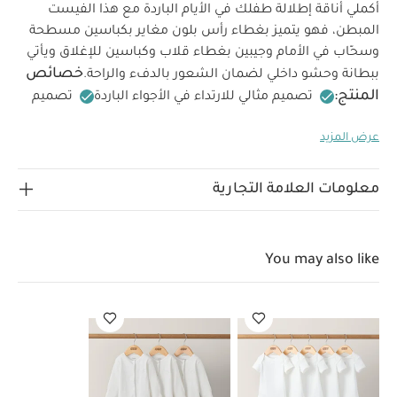
أكملي أناقة إطلالة طفلك في الأيام الباردة مع هذا الفيست
المبطن، فهو يتميز بغطاء رأس بلون مغاير بكباسين مسطحة
وسحّاب في الأمام وجيبين بغطاء قلاب وكباسين للإغلاق ويأتي
خصائص
ببطانة وحشو داخلي لضمان الشعور بالدفء والراحة.
المنتج:
تصميم مثالي للارتداء في الأجواء الباردة
تصميم
تعليمات السلامة
ببطانة وحشو داخلي
إغلاق بسحّاب
عرض المزيد
وتحذيرات:
الخامات:
تحفظ بعيدًا عن النار
الطبقة الخارجية:
100‏‏%‏‏ نايلون
البطانة: 100‏‏%‏‏ قطن
الحشو: 100‏‏%‏‏
تعليمات العناية/الإرشادات:
بوليستر
غسل على درجة
معلومات العلامة التجارية
حرارة 40 درجة مئوية
ممنوع استخدام المبيضات
تجفيف
على درجة حرارة منخفضة
كيّ على درجة حرارة منخفضة
ممنوع التنظيف الجاف
تغسل الألوان الداكنة على حدة
كيّ
You may also like
على الجانب الداخلي
قد يعجبك أيضاً:
طقم ألبسة قطعة واحدة
بأكمام قصيرة قماش عضوي بلون أبيض - 5 قطع
طقم بيجاما قطعة
واحدة عضوية بلون أبيض - 3 قطع