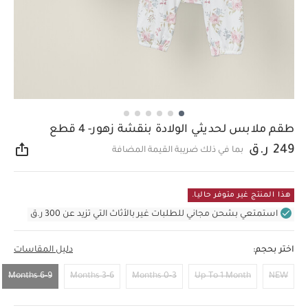
طقم ملابس لحديثي الولادة بنقشة زهور- 4 قطع
249 ر.ق
بما في ذلك ضريبة القيمة المضافة
مشار
هذا المنتج غير متوفر حاليا.
استمتعي بشحن مجاني للطلبات غير بالأثاث التي تزيد عن 300 ر.ق
اختر بحجم:
دليل المقاسات
6-9 Months
3-6 Months
0-3 Months
Up To 1 Month
NEW