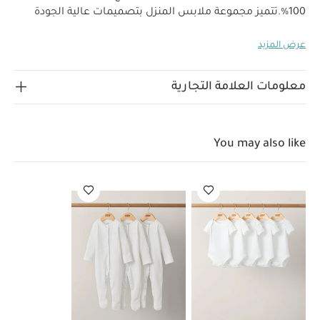
100‏‏‏‏%‏‏.
تتميز مجموعة ملابس المنزل بتصميمات عالية الجودة
مثالية لحديثي الولادة، فهي تشمل قطعًا بتفاصيل مصممة
عرض المزيد
ببراعة ويمكن تنسيقها معًا وتنظيفها بسهولة لإطلالة يومية
أنيقة، مما يجعلها الخيار المفضل للآباء. تجمع مجموعة ويلكم
تو ذا وورلد بين الخامات اللطيفة والتصميمات المريحة التي
معلومات العلامة التجارية
خصائص المنتج:
تناسب استخدام طفلك منذ أيامه الأولى.
إغلاق بكباسين في المنتصف
طقم
الخامات:
عملي متناسق لإطلالة أنيقة متكاملة
You may also like
تعليمات العناية/الإرشادات:
100‏‏‏‏%‏‏ قطن
غسل على درجة حرارة 40 درجة مئوية
ممنوع استخدام
المبيضات
تجفيف على درجة حرارة منخفضة
كيّ على درجة
حرارة منخفضة
ممنوع التنظيف الجاف
تغسل الألوان
الداكنة على حدة
كيّ على الجانب الداخلي
قد يعجبك أيضاً:
طقم ألبسة قطعة واحدة بأكمام قصيرة قماش عضوي بلون أبيض - 5
قطع
طقم بيجاما قطعة واحدة عضوية بلون أبيض - 3 قطع