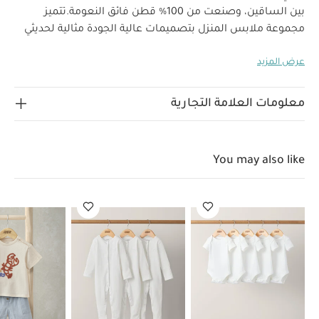
بين الساقين، وصنعت من 100‏‏‏‏%‏‏ قطن فائق النعومة.
تتميز
مجموعة ملابس المنزل بتصميمات عالية الجودة مثالية لحديثي
الولادة، فهي تشمل قطعًا بتفاصيل مصممة ببراعة ويمكن
عرض المزيد
تنسيقها معًا وتنظيفها بسهولة لإطلالة يومية أنيقة، مما
يجعلها الخيار المفضل للآباء. تجمع مجموعة ويلكم تو ذا وورلد
بين الخامات اللطيفة والتصميمات المريحة التي تناسب استخدام
معلومات العلامة التجارية
خصائص المنتج:
طفلك منذ أيامه الأولى.
طقم عملي مثالي لخزانة طفلك
إغلاق بكباسين بين
الخامات:
الساقين لسهولة الارتداء والتغيير
You may also like
تعليمات العناية/الإرشادات:
100‏‏‏‏%‏‏ قطن
غسل على درجة حرارة 40 درجة مئوية
ممنوع استخدام
المبيضات
تجفيف على درجة حرارة منخفضة
كيّ على درجة
حرارة منخفضة
ممنوع التنظيف الجاف
تغسل الألوان
الداكنة على حدة
كيّ على الجانب الداخلي
قد يعجبك أيضاً:
طقم ألبسة قطعة واحدة بأكمام قصيرة قماش عضوي بلون أبيض - 5
قطع
طقم بيجاما قطعة واحدة عضوية بلون أبيض - 3 قطع
طقم
تيشيرت وشورت بنقشة سرطان بحر، قطعتين
طقم قميص وشورت
منسوج بتطريز سرطان بحر، قطعتين
طقم بودي سوت بنقشة طائر