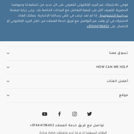
قومي بالاشتراك عبر البريد الإلكتروني لتتعرفي على كل جديد من تشكيلاتنا وعروضنا
الحصرية. للتعرف أكثر على كيفية التعامل مع البيانات الخاصة بك، يرجى زيارة صفحة
سياسة الخصوصية
. إذا لم تعد ترغب في تلقي رسائلنا الإخبارية، يمكنك إلغاء
الاشتراك في أي وقت عبر التواصل مع فريق خدمة العملاء من خلال البريد الإلكتروني أو
الاتصال على
97444196402+
.
تسوق معنا
HOW CAN WE HELP
أفضل الفئات
موقع
تواصل مع فريق خدمة العملاء
97444196402+
الطاير إنسغنيا (ذ.م.م) تدير وتمتلك ماماز وباباز