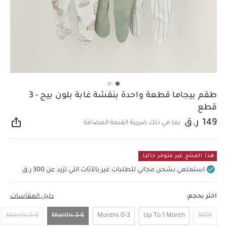
طقم بيجاما قطعة واحدة بنقشة غابة بلون بيج - 3
قطع
149 ر.ق
بما في ذلك ضريبة القيمة المضافة
مشار
هذا المنتج غير متوفر حاليا.
استمتعي بشحن مجاني للطلبات غير بالأثاث التي تزيد عن 300 ر.ق
اختر بحجم:
دليل المقاسات
6-9 Months
3-6 Months
0-3 Months
Up To 1 Month
NEW