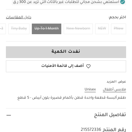
استمتعي بشحن مجاني للطلبات غير بالأثاث التي تزيد عن 300 ر.ق
اختر بحجم:
دليل المقاسات
Months
Tiny Baby
Up To 1 Month
New Newborn
NEW
PNew
Up To 1 Month
نفدت الكمية
أضف إلى قائمة الأمنيات
عرض المزيد
ملابس أطفال
Unisex
طقم ألبسة قطعة واحدة قطن بأكمام قصيرة بلون أبيض - 5 قطع
تفاصيل المنتج
رقم المنتج
215572336