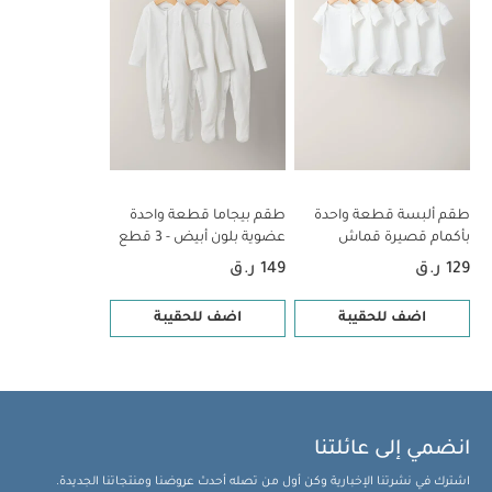
المبيضات
تجفيف على درجة حرارة منخفضة
كيّ على درجة
حرارة منخفضة
ممنوع التنظيف الجاف
تغسل الألوان
الداكنة على حدة
كيّ على الجانب الداخلي
قد يعجبك أيضاً:
طقم ألبسة قطعة واحدة بأكمام قصيرة قماش عضوي بلون أبيض - 5
قطع
طقم بيجاما قطعة واحدة عضوية بلون أبيض - 3 قطع
طقم ألبسة قطعة واحدة
طقم بيجاما قطعة واحدة
بأكمام قصيرة قماش
عضوية بلون أبيض - 3 قطع
عضوي بلون أبيض - 5 قطع
129 ر.ق
149 ر.ق
اضف للحقيبة
اضف للحقيبة
انضمي إلى عائلتنا
اشترك في نشرتنا الإخبارية وكن أول من تصله أحدث عروضنا ومنتجاتنا الجديدة.