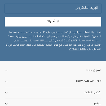
الإشتراك
قومي بالاشتراك عبر البريد الإلكتروني لتتعرفي على كل جديد من تشكيلاتنا وعروضنا
الحصرية. للتعرف أكثر على كيفية التعامل مع البيانات الخاصة بك، يرجى زيارة صفحة
سياسة الخصوصية
. إذا لم تعد ترغب في تلقي رسائلنا الإخبارية، يمكنك إلغاء
الاشتراك في أي وقت عبر التواصل مع فريق خدمة العملاء من خلال البريد الإلكتروني أو
الاتصال على
97444196402+
.
تسوق معنا
HOW CAN WE HELP
أفضل الفئات
موقع