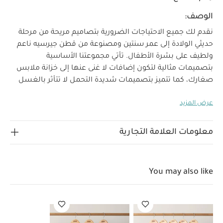
الوصف:
نقدم لك جميع الاحتياجات الضرورية بتصاميم مريحة من مرحلة
حديثي الولادة إلى عمر سنتين ومصنوعة من قطن جيرسيه ناعم
ولطيف على بشرة الأطفال. تأتي مجموعتنا الأساسية
بتصميمات مثالية لتكون إضافات لا غنى عنها إلى خزانة ملابس
صغارك، كما تتميز بتصميمات شديدة التحمل لا تتأثر بالغسل
المتكرر.
اضمني راحة صغارك في أوقات اللعب أو النوم مع طقم
عرض المزيد
اللباس القطعة الواحدة المصنوع من قطن ناعم بأكمام قصيرة،
كما يتميز بتصميم سهل الارتداء وفتحة رقبة بتصميم متداخل
لماذا
وكباسين خالية من النيكل لا تسبب تهيجًا لبشرة الطفل.
معلومات العلامة التجارية
تشتري هذا المنتج:
طقم ألبسة قطعة واحدة بأكمام قصيرة بلون أبيض- 5 قطع
فتحة رقبة بتصميم متداخل وأزرار كبس لسهولة الارتداء
You may also like
والتغيير
صنع من قطن جيرسيه لينعم أطفالكم
الخامات:
بالراحة
تعليمات العناية/الإرشادات:
100‏‏‏‏‏%‏ قطن
غسل على درجة حرارة 40 درجة مئوية
ممنوع استخدام