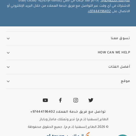
سياسة الخصوصية
. إذا لم تعد ترغب في تلقي رسائلنا الإخبارية، يمكنك إلغاء
الاشتراك في أي وقت عبر التواصل مع فريق خدمة العملاء من خلال البريد الإلكتروني أو
الاتصال على
97444196402+
.
تسوق معنا
HOW CAN WE HELP
أفضل الفئات
موقع
تواصل مع فريق خدمة العملاء
97444196402+
الطاير إنسغنيا (ذ.م.م) تدير وتمتلك ماماز وباباز
© 2026 الطاير إنسغنيا (ذ.م.م). جميع الحقوق محفوظة