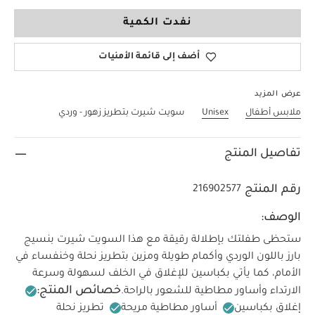
6-9 Months
نفدت الكمية
أضف إلى قائمة الأمنيات
عرض المزيد
ملابس أطفال
Unisex
سويت شيرت بتطريز زهور - وردي
تفاصيل المنتج
رقم المنتج
216902577
الوصف:
ستحظى طفلتك بإطلالة رقيقة مع هذا السويت شيرت بنسيج
بارز باللون الوردي وأكمام طويلة ومزين بتطريز نحلة وخنفساء في
الأمام، كما يأتي بكباسين للإغلاق في الخلف لسهولة وسرعة
خصائص المنتج:
الارتداء وأساور مطاطية للشعور بالراحة.
إغلاق بكباسين
أساور مطاطية مريحة
تطريز نحلة