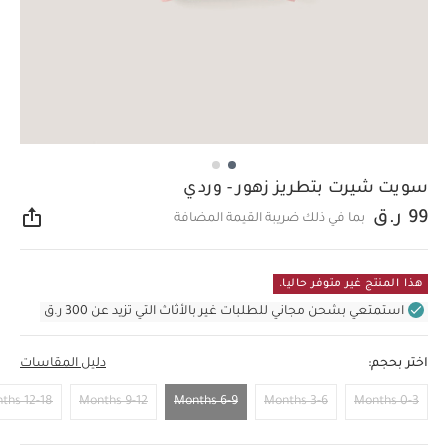
سويت شيرت بتطريز زهور - وردي
99 ر.ق
بما في ذلك ضريبة القيمة المضافة
مشار
هذا المنتج غير متوفر حاليا.
استمتعي بشحن مجاني للطلبات غير بالأثاث التي تزيد عن 300 ر.ق
اختر بحجم:
دليل المقاسات
12-18 Months
9-12 Months
6-9 Months
3-6 Months
0-3 Months