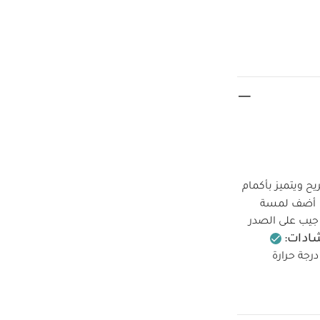
 ويتميز بأكمام
أضف لمسة
جيب على الصدر
شادات:
رجة حرارة
ن الداكنة منفصلة
ة قماش عضوي بلون
مجموعة جوارب بتصميم مضلع باللون الأزرق ( 3