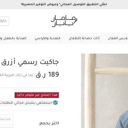
حمّلي التطبيق للتوصيل المجاني* وعروض التوفير الحصرية!
لابس أطفال
أثاث حضانة الأطفال
التغذية والكراسي
العناية بالطفل و
جاكيت رسمي أزرق
189 ر.ق
بما في ذلك ضريبة ال
هذا المنتج غير متوفر حاليا.
استمتعي بشحن مجاني للطلبات غير بال
3-6 Months
اختر بحجم: