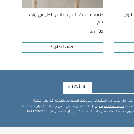
للون
طقم فيست ناعم ولباس الكل في واحد -
لعبة 
بيج
189 ر.ق
59 ر.ق
اضف للحقيبة
الإشتراك
في على كل جديد من تشكيلاتنا وعروضنا الحصرية. للتعرف أكثر على كيفية
ة صفحة
سياسة الخصوصية
. إذا لم تعد ترغب في تلقي رسائلنا الإخبارية، يمكنك
يق خدمة العملاء من خلال البريد الإلكتروني أو الاتصال على
97444196402+
.