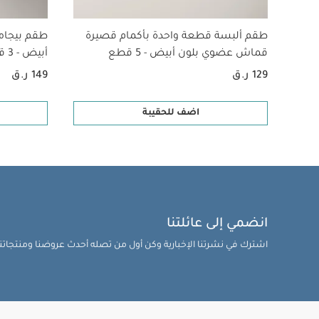
طقم ألبسة قطعة واحدة بأكمام قصيرة
طقم بيجام
قماش عضوي بلون أبيض - 5 قطع
أبيض - 3 قطع
129 ر.ق
149 ر.ق
اضف للحقيبة
انضمي إلى عائلتنا
اشترك في نشرتنا الإخبارية وكن أول من تصله أحدث عروضنا ومنتجاتنا 