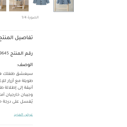
الصورة 1/4
تفاصيل المنتج
رقم المنتج
9645
الوصف:
سيعشق طفلك هذا ا
طويلة مع أزرار للإ
أنيقة إلى إطلالة ط
وجيبان خارجيان أما
يُغسل على درجة حرارة 40 درجة
منخفضة
كي عل
عرض المزيد
غسل وكي من ال
أبيض - 5 قطع
طقم بي