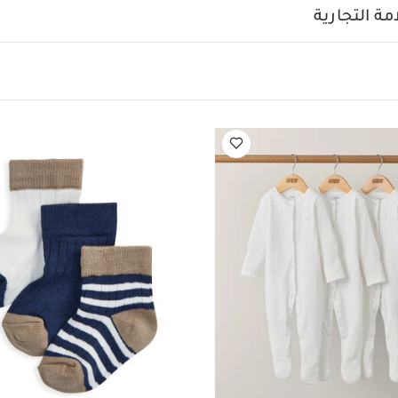
م ولباس الكل في واحد - بيج
لعبة ناعمة بتصميم جمل صغير
ة التجارية