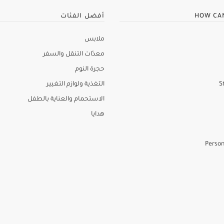
HOW CA
أفضل الفئات
ملابس
معدّات التنقل والسفر
حجرة النوم
S
التغذية ولوازم التغيير
الاستحمام والعناية بالطفل
هدايا
Person