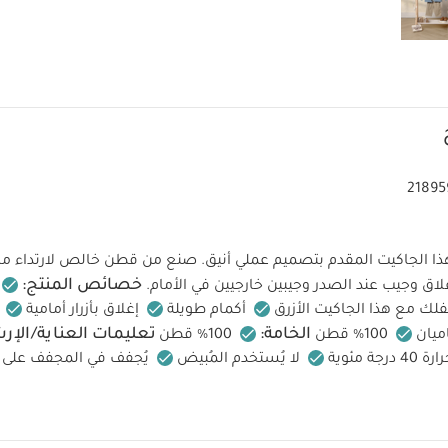
21895
لجاكيت المقدم بتصميم عملي أنيق. صنع من قطن خالص لارتداء مريح
خصائص المنتج:
غلاق وجيب عند الصدر وجيبين خارجيين في الأمام.
فلك مع هذا الجاكيت الأزرق
أكمام طويلة
إغلاق بأزرار أمامية
الخامة:
تعليمات العناية/الإر
ميان
100% قطن
100% قطن
 مئوية
لا يُستخدم المُبيض
يُجفف في المجفف على د
ى درجة حرارة منخفضة
لا يُغسل بالتنظيف الجاف
تُغسل الألوا
داخل إلى الخارج
قد يعجبك أيضاً:
طقم ألبسة قطعة واحدة بأكمام قصير
جاما قطعة واحدة عضوية بلون أبيض - 3 قطع