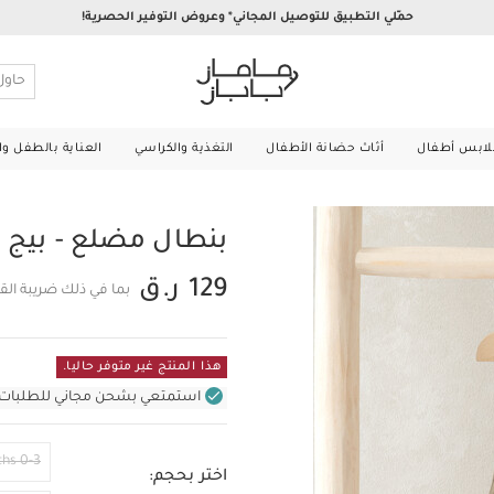
حمّلي التطبيق للتوصيل المجاني* وعروض التوفير الحصرية!
لابس أطفال
أثاث حضانة الأطفال
التغذية والكراسي
العناية بالطفل و
بنطال مضلع - بيج
129 ر.ق
بما في ذلك ضريبة الق
هذا المنتج غير متوفر حاليا.
استمتعي بشحن مجاني للطلبات غير بال
0-3 Months
اختر بحجم: