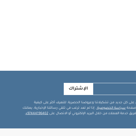
الإشتراك
في على كل جديد من تشكيلاتنا وعروضنا الحصرية. للتعرف أكثر على كيفية
ة صفحة
سياسة الخصوصية
. إذا لم تعد ترغب في تلقي رسائلنا الإخبارية، يمكنك
يق خدمة العملاء من خلال البريد الإلكتروني أو الاتصال على
97444196402+
.