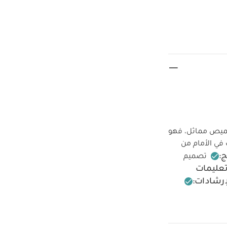
 قميص مماثل، فهو
في الأمام من
:
تصميم
عليمات
إرشادات:
رارة منخفضة
كيّ على الجانب
طقم بيجاما