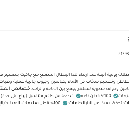
2179
الة يومية أنيقة عند ارتداء هذا البنطال المضلع مع جاكيت بتصميم
مطاطي وتصميم سحّاب في الأمام بكباسين وجيوب جانبية عملية وطيات 
خصائص المنتج
قين وحواف مطوية لمظهر يجمع بين الأناقة والراحة.
ت
نزهات
قطعة من طقم متناسق (يباع على حدة)
ت:
الخامات:
تعليمات العناية/ال
تحفظ بعيدًا عن النار
100‏‏%‏‏ قطن
مئوية
ممنوع استخدام المبيضات
تجفيف على درجة ح
ة منخفضة
ممنوع التنظيف الجاف
تغسل الألوان الداكنة على حدة
أيضاً:
طقم ألبسة قطعة واحدة بأكمام قصيرة قماش عضوي بلون أبيض - 5 قطع