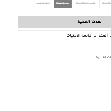
3-4 Years
2-3 Years
18-24 Months
نفدت الكمية
أضف إلى قائمة الأمنيات
ضلع - بيج