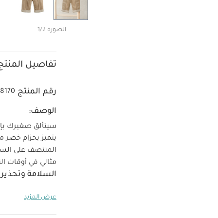
الصورة 1/2
تفاصيل المنتج
رقم المنتج
38170
الوصف:
سيتألق صغيرك بإطل
يتميز بحزام خصر 
المنتصف على السا
مثالي في أوقات ال
السلامة وتحذيرا
غسل على درجة حرارة 40 درجة 
عرض المزيد
كيّ على درجة حرار
الداخلي
قد يعجبك 