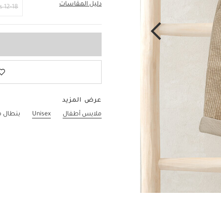
دليل المقاسات
2-3 Years
12-18 Months
عرض المزيد
ملابس أطفال
Unisex
بنطال م