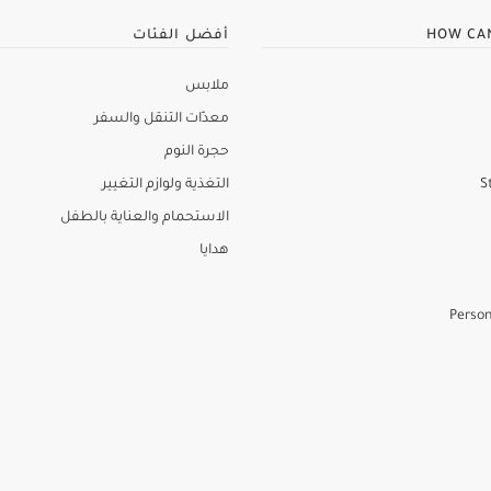
HOW CA
أفضل الفئات
ملابس
معدّات التنقل والسفر
حجرة النوم
S
التغذية ولوازم التغيير
الاستحمام والعناية بالطفل
هدايا
Person