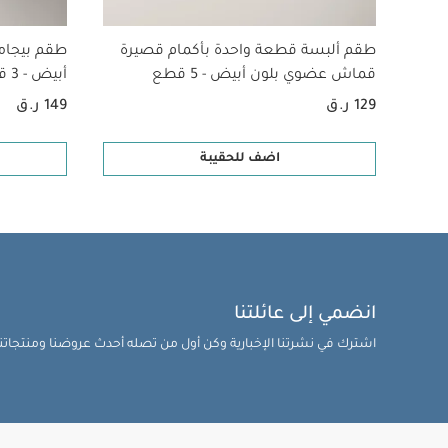
طقم ألبسة قطعة واحدة بأكمام قصيرة
طقم بيجام
قماش عضوي بلون أبيض - 5 قطع
أبيض - 3 قطع
129 ر.ق
149 ر.ق
اضف للحقيبة
انضمي إلى عائلتنا
اشترك في نشرتنا الإخبارية وكن أول من تصله أحدث عروضنا ومنتجاتنا 