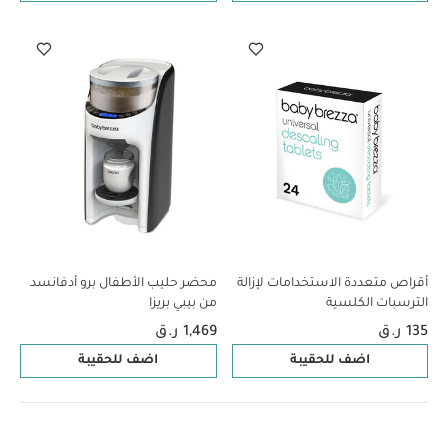
أقراص متعددة الاستخدامات لإزالة
محضر حليب الأطفال برو أدفانسد
الترسبات الكلسية
من بيبي بريزا
135 ر.ق
1,469 ر.ق
اضف للحقيبة
اضف للحقيبة