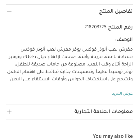
تفاصيل المنتج
رقم المنتج
218203725
الوصف:
مفرش لعب أنوذر فوكس
يوفر مفرش لعب أنوذر فوكس
مساحة ناعمة، مريحة وآمنة، صممت لإلهام خيال طفلك وتوفير
الراحة أثناء وقت اللعب. مصنوعة من خامات صديقة للطفل،
توفر توسيداً لطيفاً وتصميمات جذابة تحافظ على اهتمام الطفل
وتشجع على استكشاف الحواس وأوقات الاستلقاء على البطن.
سطحها سهل التنظيف وخفيف الوزن، مما يجعلها مثالية
عرض المزيد
للاستخدام داخل المنزل أو خارجه، وداعمة لنمو الطفل وتطوره
في كل خطوة.
الخصائص:
مصنوعة من خامات غير سامة،
مضادة للحساسية وقابلة للتنفس
مبطنة لتوفير راحة وأمان
معلومات العلامة التجارية
إضافيين أثناء اللعب وأوقات الاستلقاء على البطن
خفيفة
الوزن وقابلة للطي لسهولة النقل والتخزين
تصاميم ونقوش
زاهية لتحفيز حواس الطفل
سهلة التنظيف ومتينة
You may also like