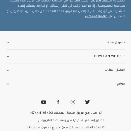
الحصرية. للتعرف أكثر على كيفية التعامل مع البيانات الخاصة بك، يرجى زيارة صفحة
سياسة الخصوصية
. إذا لم تعد ترغب في تلقي رسائلنا الإخبارية، يمكنك إلغاء
الاشتراك في أي وقت عبر التواصل مع فريق خدمة العملاء من خلال البريد الإلكتروني أو
الاتصال على
97444196402+
.
تسوق معنا
HOW CAN WE HELP
أفضل الفئات
موقع
تواصل مع فريق خدمة العملاء
97444196402+
الطاير إنسغنيا (ذ.م.م) تدير وتمتلك ماماز وباباز
© 2026 الطاير إنسغنيا (ذ.م.م). جميع الحقوق محفوظة