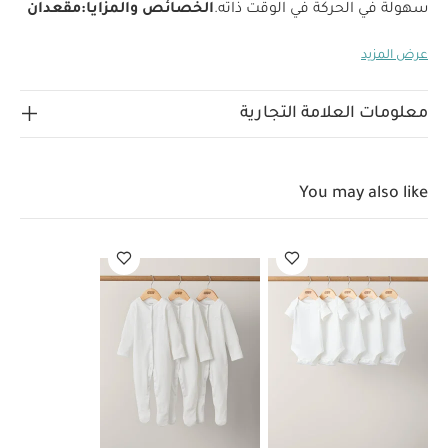
سهولة في الحركة في الوقت ذاته.
الخصائص والمزايا:
مقعدان
منفصلان
عرض المزيد
تأتي عربة أرماديللو المزدوجة بمقعدين واسعين يمكن تعديل
وضعية كل منهما على حدة، ويعني ذلك أن بإمكان أحد الطفلين
الاستلقاء والنوم، بينما يجلس الآخر ويشاهد العالم من
معلومات العلامة التجارية
حوله.
غطاء كبير
تحمي المظلة الكبيرة المزودة مزودة بعامل حماية من أشعة
الشمس فوق البنفسجية +UPF50 طفلك من أشعة الشمس
You may also like
والمطر. تتيح لك النافذة المغناطيسية الاطمئنان على طفلك
بهدوء كما تأتي بفتحة تهوية قابلة للطي لتحسين تدفق
الهواء.
مقبض واحد
تناسب هذه العربة من ماماز وباباز الاستخدام منذ الولادة، كما
تأتيك بمقبض واحد يجعلها أسهل في التوجيه وتوفر لك قدرة
أكبر على التحكم في العربة عند دفعها.
تصميم رفيع
تتميز عربة أرماديللو المزدوجة بتصميمها الرفيع لتتمكني من
المرور بها عبر الأبواب بسلاسة دون إزعاج
طفليك.
المواصفات:
العمر المناسب:
منذ الولادة - 15
كغم/33 رطلاً
الأبعاد:
الارتفاع: 100 سم × العرض: 76 سم
× العمق: 98 سم تقريبًا.
الأبعاد عند الطي:
الارتفاع: 40