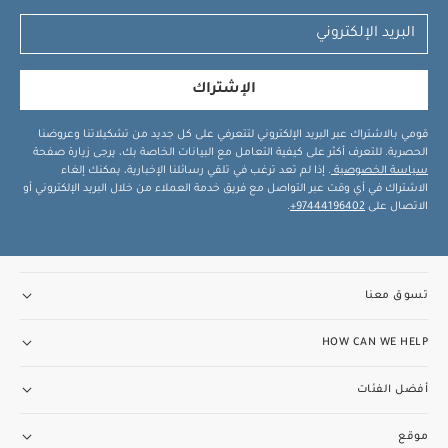
الإشتراك
قومي بالاشتراك عبر البريد الإلكتروني لتتعرفي على كل جديد من تشكيلاتنا وعروضنا
الحصرية. للتعرف أكثر على كيفية التعامل مع البيانات الخاصة بك، يرجى زيارة صفحة
سياسة الخصوصية
. إذا لم تعد ترغب في تلقي رسائلنا الإخبارية، يمكنك إلغاء
الاشتراك في أي وقت عبر التواصل مع فريق خدمة العملاء من خلال البريد الإلكتروني أو
الاتصال على
97444196402+
.
تسوق معنا
HOW CAN WE HELP
أفضل الفئات
موقع