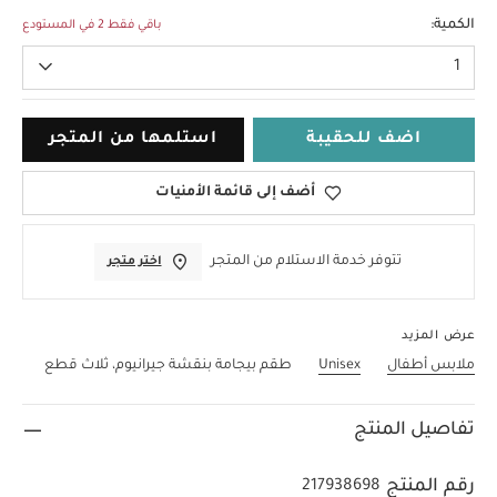
3-6 Months
الكمية:
باقي فقط 2 في المستودع
1
اضف للحقيبة
استلمها من المتجر
أضف إلى قائمة الأمنيات
تتوفر خدمة الاستلام من المتجر
اختر متجر
عرض المزيد
ملابس أطفال
Unisex
طقم بيجامة بنقشة جيرانيوم، ثلاث قطع
تفاصيل المنتج
رقم المنتج
217938698