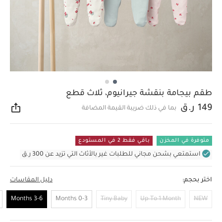
طقم بيجامة بنقشة جيرانيوم، ثلاث قطع
149 ر.ق
بما في ذلك ضريبة القيمة المضافة
مشار
متوفرة في المخزن
باقي فقط 2 في المستودع
استمتعي بشحن مجاني للطلبات غير بالأثاث التي تزيد عن 300 ر.ق
اختر بحجم:
دليل المقاسات
3-6 Months
0-3 Months
Tiny Baby
Up To 1 Month
NEW