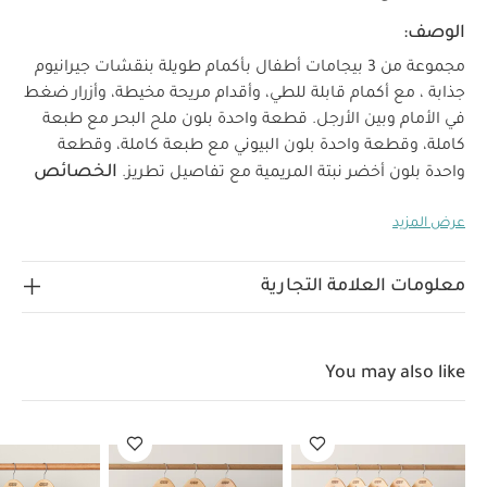
الوصف:
مجموعة من 3 بيجامات أطفال بأكمام طويلة بنقشات جيرانيوم
جذابة ، مع أكمام قابلة للطي، وأقدام مريحة مخيطة، وأزرار ضغط
في الأمام وبين الأرجل. قطعة واحدة بلون ملح البحر مع طبعة
كاملة، وقطعة واحدة بلون البيوني مع طبعة كاملة، وقطعة
الخصائص
واحدة بلون أخضر نبتة المريمية مع تفاصيل تطريز.
الرئيسية:
مزيج جميل من الطبعات الزهرية وتفاصيل
عرض المزيد
التطريز
أزرار ضغط لتسهيل تغيير الحفاضات
مجموعة
الخامة:
العناية والتنظيف:
عملية من 3 قطع
100% قطن
تنظيف على درجة حرارة 40
لا تستخدم المبيضات
معلومات العلامة التجارية
تجفيف بالمجفف على حرارة منخفضة
كي بدرجة حرارة
منخفضة
لا يُنظف بالتنظيف الجاف
تنظف الألوان الداكنة
بشكل منفصل
كي من الجهة الخلفية
قد يعجبك أيضاً:
طقم
You may also like
ألبسة قطعة واحدة بأكمام قصيرة قماش عضوي بلون أبيض - 5 قطع
طقم بيجاما قطعة واحدة عضوية بلون أبيض - 3 قطع
طقم بيجاما
قطعة واحدة بأكمام طويلة بلون وردي - 3 قطع
طقم بيجاما قطعة واحدة
بنقشة نقاط - 3 قطع
طقم بيجامة بنقشة ميستيكال ستار غيزين (3