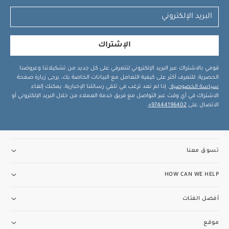
الإشتراك
قومي بالاشتراك عبر البريد الإلكتروني لتتعرفي على كل جديد من تشكيلاتنا وعروضنا
الحصرية. للتعرف أكثر على كيفية التعامل مع البيانات الخاصة بك، يرجى زيارة صفحة
سياسة الخصوصية
. إذا لم تعد ترغب في تلقي رسائلنا الإخبارية، يمكنك إلغاء
الاشتراك في أي وقت عبر التواصل مع فريق خدمة العملاء من خلال البريد الإلكتروني أو
الاتصال على
97444196402+
.
تسوق معنا
HOW CAN WE HELP
أفضل الفئات
موقع