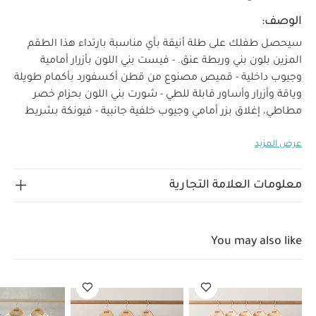
الوصف:
سيحصل طفلك على طلة أنيقة بأي مناسبة بارتداء هذا الطقم
المزين بلون بني وربطة عنق. - فيست بني اللون بأزرار أمامية
وجيوب داخلية - قميص مصنوع من قطن أكسفورد بأكمام طويلة
وياقة وأزرار وأساور قابلة للطي - شورت بني اللون بحزام خصر
مطاطي، إغلاق بزر أمامي وجيوب خلفية جانبية - فيونكة بشريط
خصائص المنتج:
فيلكرو
يعد هذا الطقم خيار مثالي لطلة
عرض المزيد
طفلك بالمناسبات. يتضمن 4 قطع مصنوعة من قطن خالص
ويشمل قميص بأكمام طويلة وياقة أنيقة وأساور قابلة للطي
وإغلاق بأزرار أمامية. يتضمن أيضا فيست وشورت مماثل بحزام
معلومات العلامة التجارية
الخامة:
خصر مطاطي وجيوب داخلية خلفية.
خامة القميص:
100% قطن
الخامة الخارجية: 72% قطن، 28% بوليستر
تعليمات
خامة البطانة الداخلية: 53% قطن، 47% بوليستر
You may also like
العناية/الإرشادات:
يُغسل على درجة حرارة 40
لا
يُستخدم المُبيض
يُجفف في المجفف على درجة حرارة
منخفضة
كي على درجة حرارة منخفضة
لا يُنظف تنظيفًا
جافًا
تُغسل الألوان الداكنة منفصلة
يُغسل ويُكوى من