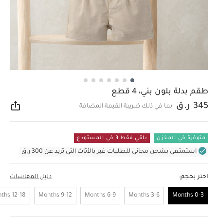
طقم بدلة بلون بني، 4 قطع
345 ر.ق
بما في ذلك ضريبة القيمة المضافة
مشار
متوفرة في المخزن
باقي فقط 3 في المستودع
استمتعي بشحن مجاني للطلبات غير بالأثاث التي تزيد عن 300 ر.ق
اختر بحجم:
دليل المقاسات
12-18 Months
9-12 Months
6-9 Months
3-6 Months
0-3 Months