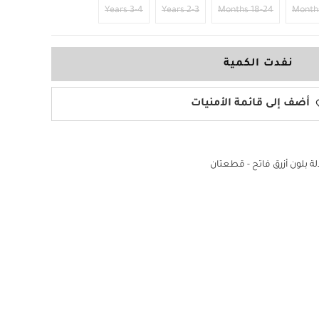
3-4 Years
2-3 Years
18-24 Months
نفدت الكمية
أضف إلى قائمة الأمنيات
ة بلون أزرق فاتح - قطعتان