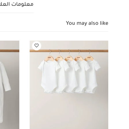
الصدرية:
الطبقة 
معلومات العلام
قطن
البنطال: الطبقة الخارجية: 45‏‏
الإرشادات:
You may also like
غسل على درجة حرارة 40 
كيّ على درجة ح
الجانب الداخلي
قد 
بيجاما قطعة واحدة عضوي