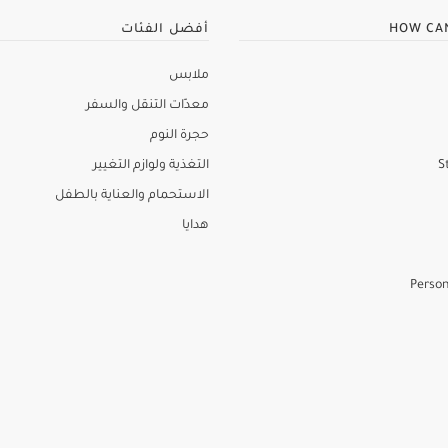
HOW CA
أفضل الفئات
ملابس
معدّات التنقل والسفر
حجرة النوم
S
التغذية ولوازم التغيير
الاستحمام والعناية بالطفل
هدايا
Person