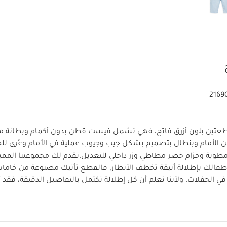
2169
بقطعتين بلون أزرق فاتح، فهي تشمل فيست قطن بدون أكمام وبطانة
ر من الأمام وبنطال بتصميم بشكل جيب وجيوب عملية في الأمام وعُرى للح
طوية وحزام خصر مطاطي وزر داخلي للتعديل.
نقدم لك مجموعتنا المميز
طفالك بإطلالة أنيقة تخطف الأنظار، فالقطع تأتيك مصنوعة من خاما
ة في الحفلات. ولأننا نعلم أن كل إطلالة تكتمل بالتفاصيل الدقيقة، فقد 
خصائص المنتج:
التطريزات.
فيست ببطانة مخططة لمزيد من الأن
 وحواف مطوية
حزام خصر مطاطي من الخلف وزر داخلي لضبط الم