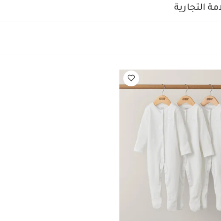
الخارجية: 45‏‏‏‏%‏‏ قطن، 28‏‏‏‏%‏‏ بوليستر، 21‏‏‏‏%‏‏ فيسكوز، 6‏‏‏‏%‏‏ كتان
ة التجارية
تعلي
‏‏%‏‏ قطن، 28‏‏‏‏%‏‏ بوليستر، 21‏‏‏‏%‏‏ فيسكوز، 6‏‏‏‏%‏‏ كتان
درجة مئوية
ممنوع استخدام المبيضات
تجفيف على درج
رارة منخفضة
ممنوع التنظيف الجاف
تغسل الألوان الداكنة على ح
يعجبك أيضاً:
طقم ألبسة قطعة واحدة بأكمام قصيرة قماش عضوي بلون أبيض - 5 
ة بلون أبيض - 3 قطع