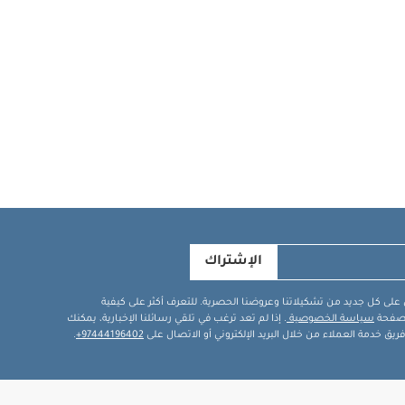
الإشتراك
في على كل جديد من تشكيلاتنا وعروضنا الحصرية. للتعرف أكثر على كيفية
ة صفحة
سياسة الخصوصية
. إذا لم تعد ترغب في تلقي رسائلنا الإخبارية، يمكنك
يق خدمة العملاء من خلال البريد الإلكتروني أو الاتصال على
97444196402+
.