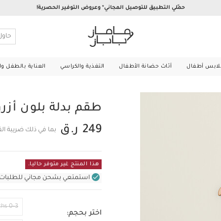
حمّلي التطبيق للتوصيل المجاني* وعروض التوفير الحصرية!
لابس أطفال
أثاث حضانة الأطفال
التغذية والكراسي
العناية بالطفل و
طقم بدلة بلون أزر
249 ر.ق
بما في ذلك ضريبة ال
هذا المنتج غير متوفر حاليا.
استمتعي بشحن مجاني للطلبات غير بال
0-3 Months
اختر بحجم: