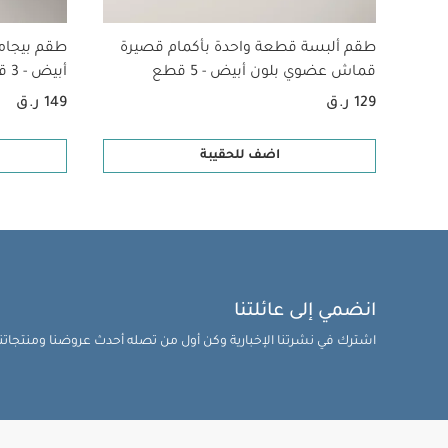
طقم ألبسة قطعة واحدة بأكمام قصيرة
طقم بيجام
قماش عضوي بلون أبيض - 5 قطع
أبيض - 3 قطع
129 ر.ق
149 ر.ق
اضف للحقيبة
انضمي إلى عائلتنا
اشترك في نشرتنا الإخبارية وكن أول من تصله أحدث عروضنا ومنتجاتنا 