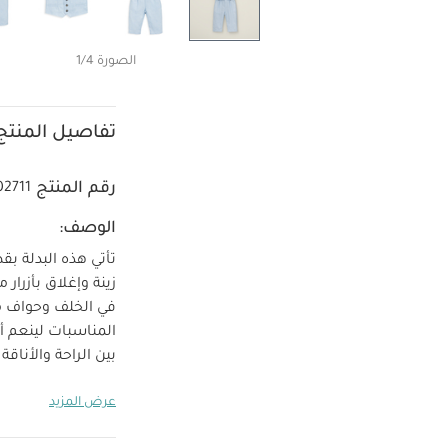
الصورة 1/4
تفاصيل المنتج
رقم المنتج
02711
الوصف:
تأتي هذه البدلة 
زينة وإغلاق بأزرا
في الخلف وحواف م
المناسبات لينعم أ
بين الراحة والأناق
اللمسات الرقيقة و
عرض المزيد
أنيقة تشمل جيوب
الخامات:
لطفلك