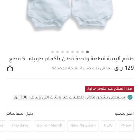
طقم ألبسة قطعة واحدة قطن بأكمام طويلة - 5 قطع
129 ر.ق
بما في ذلك ضريبة القيمة المضافة
مشار
هذا المنتج غير متوفر حاليا.
استمتعي بشحن مجاني للطلبات غير بالأثاث التي تزيد عن 300 ر.ق
اختر بحجم:
دليل المقاسات
Months
Tiny Baby
Up To 1 Month
New Newborn
NEW
PNew