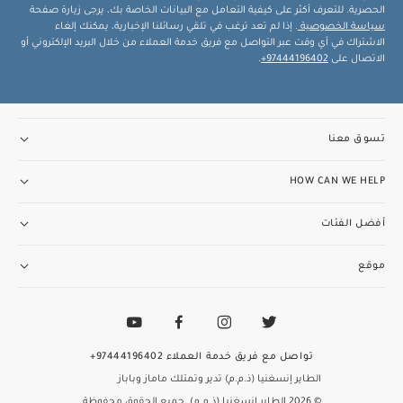
الحصرية. للتعرف أكثر على كيفية التعامل مع البيانات الخاصة بك، يرجى زيارة صفحة
سياسة الخصوصية
. إذا لم تعد ترغب في تلقي رسائلنا الإخبارية، يمكنك إلغاء
الاشتراك في أي وقت عبر التواصل مع فريق خدمة العملاء من خلال البريد الإلكتروني أو
الاتصال على
97444196402+
.
تسوق معنا
HOW CAN WE HELP
أفضل الفئات
موقع
تواصل مع فريق خدمة العملاء
97444196402+
الطاير إنسغنيا (ذ.م.م) تدير وتمتلك ماماز وباباز
© 2026 الطاير إنسغنيا (ذ.م.م). جميع الحقوق محفوظة