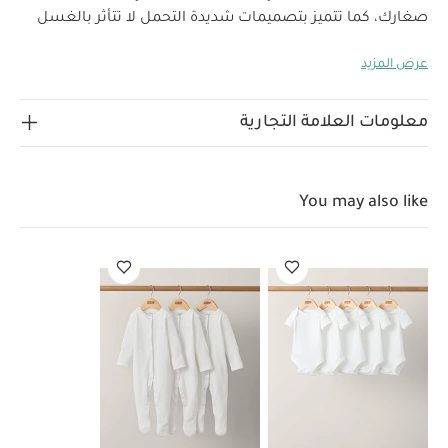
صغارك، كما تتميز بتصميمات شديدة التحمل لا تتأثر بالغسل
المتكرر.
اضمني راحة صغارك في أوقات اللعب أو النوم مع طقم
عرض المزيد
اللباس القطعة الواحدة المصنوع من قطن ناعم بأكمام طويلة،
كما يتميز بتصميم سهل الارتداء وفتحة رقبة بتصميم متداخل
لماذا
وكباسين خالية من النيكل لا تسبب تهيجًا لبشرة الطفل.
معلومات العلامة التجارية
تشتري هذا المنتج:
طقم ألبسة قطعة واحدة بأكمام طويلة بلون أبيض - 5 قطع
فتحة رقبة بتصميم متداخل وأزرار كبس لسهولة الارتداء
You may also like
والتغيير
صنع من قطن جيرسيه لينعم أطفالكم
الخامات:
بالراحة
تعليمات العناية/الإرشادات:
100‏‏‏‏‏%‏ قطن
غسل على درجة حرارة 40 درجة مئوية
ممنوع استخدام
المبيضات
تجفيف على درجة حرارة منخفضة
كيّ على درجة
حرارة منخفضة
ممنوع التنظيف الجاف
تغسل الألوان
الداكنة على حدة
كيّ على الجانب الداخلي
قد يعجبك أيضاً:
طقم ألبسة قطعة واحدة بأكمام قصيرة قماش عضوي بلون أبيض - 5
قطع
طقم بيجاما قطعة واحدة عضوية بلون أبيض - 3 قطع