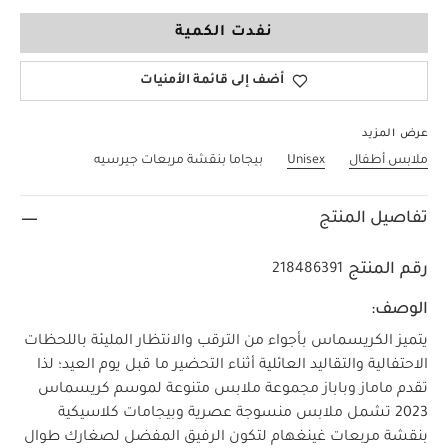
0-3 Months
نفدت الكمية
أضف إلى قائمة الأمنيات
عرض المزيد
ملابس أطفال
Unisex
بيجاما بنقشة مربعات جيرسيه
تفاصيل المنتج
رقم المنتج
218486391
الوصف:
يتميز الكريسماس بأجواء من الترقب والانتظار المليئة باللحظات
الاحتفالية والتقاليد العائلية أثناء التحضير ما قبل يوم العيد؛ لذا
تقدم ماماز وباباز مجموعة ملابس متنوعة لموسم كريسماس
2023 تشمل ملابس منسوجة عصرية وبيجامات كلاسيكية
بنقشة مربعات غينغهام لتكون الرفيق المفضل لصغارك طوال