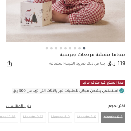
بيجاما بنقشة مربعات جيرسيه
119 ر.ق
بما في ذلك ضريبة القيمة المضافة
مشار
هذا المنتج غير متوفر حاليا.
استمتعي بشحن مجاني للطلبات غير بالأثاث التي تزيد عن 300 ر.ق
اختر بحجم:
دليل المقاسات
12-18 Months
9-12 Months
6-9 Months
3-6 Months
0-3 Months