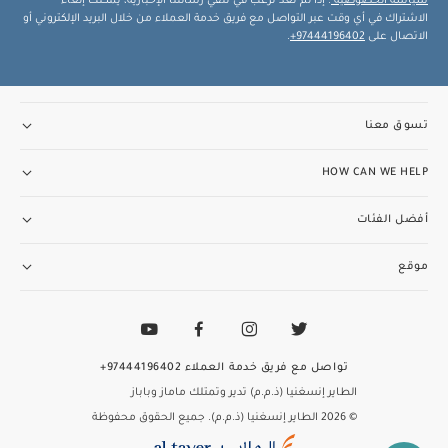
سياسة الخصوصية
. إذا لم تعد ترغب في تلقي رسائلنا الإخبارية، يمكنك إلغاء
الاشتراك في أي وقت عبر التواصل مع فريق خدمة العملاء من خلال البريد الإلكتروني أو
الاتصال على
97444196402+
.
تسوق معنا
HOW CAN WE HELP
أفضل الفئات
موقع
تواصل مع فريق خدمة العملاء
97444196402+
الطاير إنسغنيا (ذ.م.م) تدير وتمتلك ماماز وباباز
© 2026 الطاير إنسغنيا (ذ.م.م). جميع الحقوق محفوظة