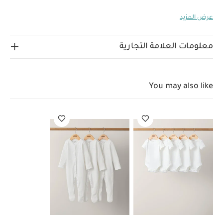
أوقات الاحتفال بداية من مرحلة تزيين الشجرة بارتداء سترة
عرض المزيد
الكريسماس ثم ارتداء البيجامات المماثلة أثناء فتح صناديق
الهدايا ليلة العيد لتستمتعي بتخليد الذكريات واللحظات العائلية
مع طفلك.
تعد هذه البيجاما بنقشة مربعات خيارًا كلاسيكيًا
معلومات العلامة التجارية
مميزًا لإطلالة صغارك في الكريسماس، فهي تأتي بجزء علوي
بتصميم قميص بأزرار للإغلاق في الأمام وشريط على الحافة
وياقة مستديرة وشريط بلون مغاير على الرقبة. كما تتميز ببنطال
You may also like
بنقشة مربعات مماثلة وحزام خصر مطاطي لينعم بإطلالة مريحة
لماذا تشتري هذا
سهلة الارتداء. شريط زينة على الحواف
المنتج:
تصميم بحواف
حزام خصر مطاطي
قطن مسامي
الخامات:
ناعم
تعليمات العناية/الإرشادات:
غسيل عند درجة حرارة 40 درجة مئوية
ممنوع استخدام
المبيّضات
تجفيف بدرجة حرارة منخفضة
كي على درجة حرارة
منخفضة
ممنوع التنظيف الجاف
تغسل الألوان الداكنة
على حدة
الغسيل والكي على الجانب الآخر
قد يعجبك أيضاً:
طقم ألبسة قطعة واحدة بأكمام قصيرة قماش عضوي بلون أبيض - 5